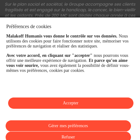
Sur le plan social et sociétal, le Groupe accompagne ses clients
fragilisés et est engagé sur le handicap, le cancer, le bien-vieillir
et les aidants. Près de 200 M€ sont dédiés chaque année à ces
actions.
Préférences de cookies
Les fonds propres du Groupe représentent 11,3 Md€. La solidité
Malakoff Humanis vous donne le contrôle sur vos données.
Nous
financière et la performance du Groupe sont confirmées par une
utilisons des cookies pour faire fonctionner notre site, mémoriser vos
notation A+ attribuée depuis 4 ans par S&P Global Ratings et
préférences de navigation et réaliser des statistiques.
Fitch Ratings. Sur les plans extra-financiers, Malakoff Humanis
figure parmi les 2% des entreprises les mieux notées au monde
Avec votre accord, en cliquant sur "accepter"
nous pourrons vous
en matière de critères RSE (Ecovadis, niveau Gold - 81/100 en
offrir une meilleure expérience de navigation.
Et parce qu’on aime
2026). Enfin, Malakoff Humanis est certifié Top Employer France
vous voir sourire,
vous avez également la possibilité de définir vous-
par le Top Employers Institute depuis 3 ans.
mêmes vos préférences, cookies par cookies.
malakoffhumanis.com
Accepter
SUIVEZ-NOUS
Gérer mes préférences
Refuser