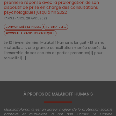
première réponse avec la prolongation de son
dispositif de prise en charge des consultations
psychologiques jusqu’à fin 2022
PARIS, FRANCE,
28 AVRIL 2022
COMMUNIQUÉS DE PRESSE
#ETSIMATUELLE
#CONSULTATIONSPSYCHOLOGIQUES
Le 10 février dernier, Malakoff Humanis lançait « Et si ma
mutuelle … », une grande consultation menée auprès de
l’ensemble de ses assurés et parties prenantes[1] pour
recueillir l[...]
À PROPOS DE MALAKOFF HUMANIS
Malakoff Humanis est un acteur majeur de la protection sociale
paritaire et mutualiste, à but non lucratif. Le Groupe