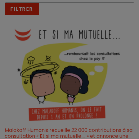
:
fin
FILTRER
JJ/MM/AAAA
Malakoff Humanis recueille 22 000 contributions à sa
consultation « Et si ma mutuelle … » et annonce une