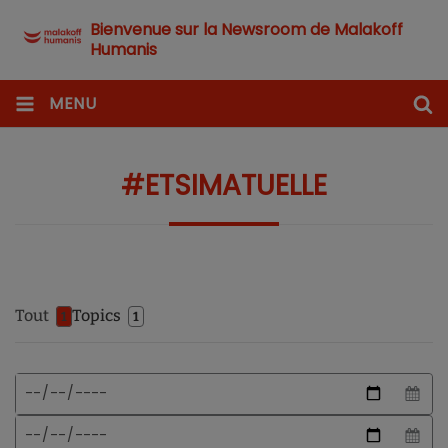
Bienvenue sur la Newsroom de Malakoff
Humanis
MENU
#ETSIMATUELLE
Tout
Topics
1
1
Format
Date
de
de
date
début
Date
attendu
de