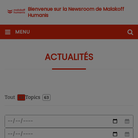
Bienvenue sur la Newsroom de Malakoff
Humanis
MENU
ACTUALITÉS
Tout
Topics
63
63
Format
Date
de
de
date
début
Date
attendu
de