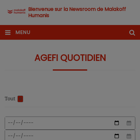
Bienvenue sur la Newsroom de Malakoff
Humanis
MENU
AGEFI QUOTIDIEN
Tout
0
Format
Date
de
de
date
début
Date
attendu
de