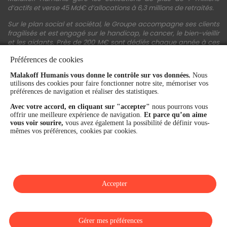
d’actifs et verse 45 Md€ d’allocations à 6,3 millions de retraités.
Sur le plan social et sociétal, le Groupe accompagne ses clients
fragilisés et est engagé sur le handicap, le cancer, le bien-vieillir
et les aidants. Près de 200 M€ sont dédiés chaque année à ces
actions.
Préférences de cookies
Les fonds propres du Groupe représentent 11,3 Md€. La solidité
Malakoff Humanis vous donne le contrôle sur vos données.
Nous
financière et la performance du Groupe sont confirmées par une
utilisons des cookies pour faire fonctionner notre site, mémoriser vos
notation A+ attribuée depuis 4 ans par S&P Global Ratings et
préférences de navigation et réaliser des statistiques.
Fitch Ratings. Sur les plans extra-financiers, Malakoff Humanis
figure parmi les 2% des entreprises les mieux notées au monde
Avec votre accord, en cliquant sur "accepter"
nous pourrons vous
en matière de critères RSE (Ecovadis, niveau Gold - 81/100 en
offrir une meilleure expérience de navigation.
Et parce qu’on aime
2026). Enfin, Malakoff Humanis est certifié Top Employer France
vous voir sourire,
vous avez également la possibilité de définir vous-
par le Top Employers Institute depuis 3 ans.
mêmes vos préférences, cookies par cookies.
malakoffhumanis.com
Accepter
SUIVEZ-NOUS
Gérer mes préférences