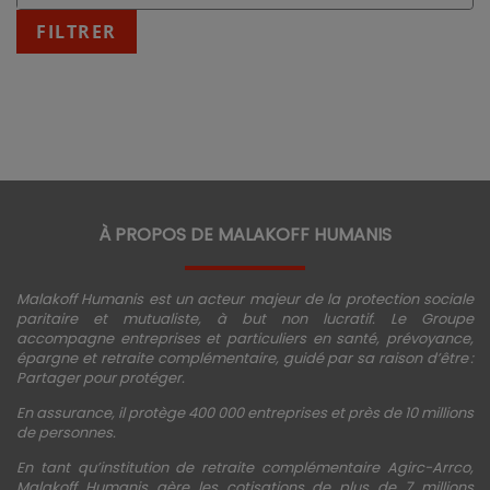
:
fin
FILTRER
JJ/MM/AAAA
À PROPOS DE MALAKOFF HUMANIS
Malakoff Humanis est un acteur majeur de la protection sociale
paritaire et mutualiste, à but non lucratif. Le Groupe
accompagne entreprises et particuliers en santé, prévoyance,
épargne et retraite complémentaire, guidé par sa raison d’être :
Partager pour protéger.
En assurance, il protège 400 000 entreprises et près de 10 millions
de personnes.
En tant qu’institution de retraite complémentaire Agirc-Arrco,
Malakoff Humanis gère les cotisations de plus de 7 millions