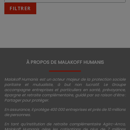
:
fin
FILTRER
JJ/MM/AAAA
À PROPOS DE MALAKOFF HUMANIS
Malakoff Humanis est un acteur majeur de la protection sociale
paritaire et mutualiste, à but non lucratif. Le Groupe
accompagne entreprises et particuliers en santé, prévoyance,
épargne et retraite complémentaire, guidé par sa raison d’être :
Partager pour protéger.
En assurance, il protège 400 000 entreprises et près de 10 millions
de personnes.
En tant qu’institution de retraite complémentaire Agirc-Arrco,
Malakoff Humanis gère les cotisations de plus de 7 millions