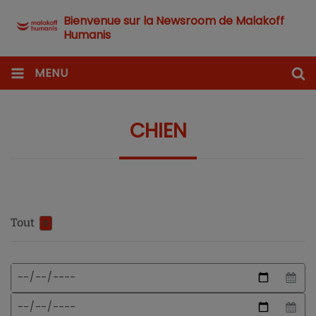
Bienvenue sur la Newsroom de Malakoff
Humanis
MENU
CHIEN
Tout
0
Format
Date
de
de
date
début
Date
attendu
de