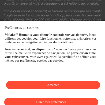
d’actifs et verse 45 Md€ d’allocations à 6,3 millions de retraités.
Sur le plan social et sociétal, le Groupe accompagne ses clients
fragilisés et est engagé sur le handicap, le cancer, le bien-vieillir
et les aidants. Près de 200 M€ sont dédiés chaque année à ces
actions.
Préférences de cookies
Les fonds propres du Groupe représentent 11,3 Md€. La solidité
Malakoff Humanis vous donne le contrôle sur vos données.
Nous
financière et la performance du Groupe sont confirmées par une
utilisons des cookies pour faire fonctionner notre site, mémoriser vos
notation A+ attribuée depuis 4 ans par S&P Global Ratings et
préférences de navigation et réaliser des statistiques.
Fitch Ratings. Sur les plans extra-financiers, Malakoff Humanis
figure parmi les 2% des entreprises les mieux notées au monde
Avec votre accord, en cliquant sur "accepter"
nous pourrons vous
en matière de critères RSE (Ecovadis, niveau Gold - 81/100 en
offrir une meilleure expérience de navigation.
Et parce qu’on aime
2026). Enfin, Malakoff Humanis est certifié Top Employer France
vous voir sourire,
vous avez également la possibilité de définir vous-
par le Top Employers Institute depuis 3 ans.
mêmes vos préférences, cookies par cookies.
malakoffhumanis.com
Accepter
SUIVEZ-NOUS
Gérer mes préférences