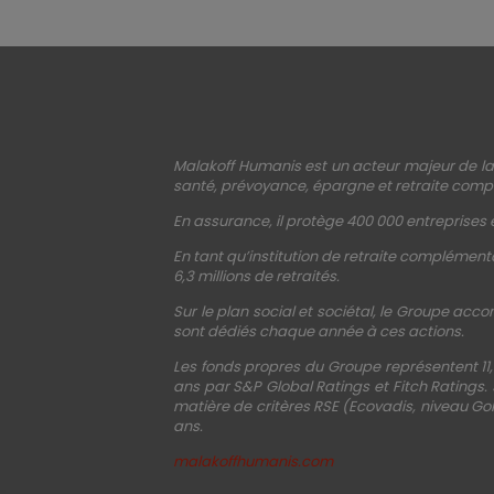
Malakoff Humanis est un acteur majeur de la 
santé, prévoyance, épargne et retraite compl
En assurance, il protège 400 000 entreprises e
En tant qu’institution de retraite complémenta
6,3 millions de retraités.
Sur le plan social et sociétal, le Groupe acco
sont dédiés chaque année à ces actions.
Les fonds propres du Groupe représentent 11,
ans par S&P Global Ratings et Fitch Ratings.
matière de critères RSE (Ecovadis, niveau Gol
ans.
malakoffhumanis.com