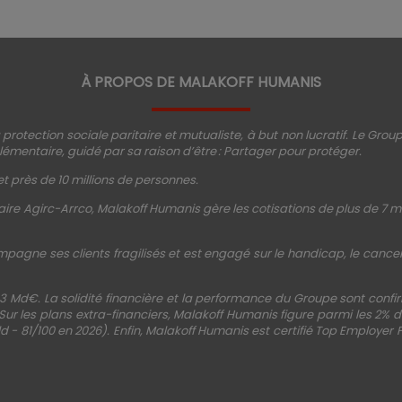
À PROPOS DE MALAKOFF HUMANIS
protection sociale paritaire et mutualiste, à but non lucratif. Le Gro
émentaire, guidé par sa raison d’être : Partager pour protéger.
t près de 10 millions de personnes.
ire Agirc-Arrco, Malakoff Humanis gère les cotisations de plus de 7 mi
mpagne ses clients fragilisés et est engagé sur le handicap, le cancer, 
3 Md€. La solidité financière et la performance du Groupe sont conf
 Sur les plans extra-financiers, Malakoff Humanis figure parmi les 2%
d - 81/100 en 2026). Enfin, Malakoff Humanis est certifié Top Employer 