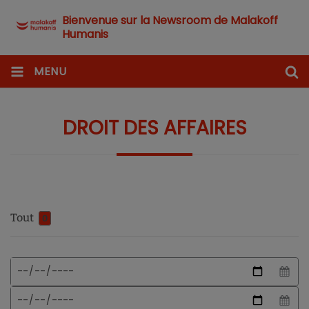
Bienvenue sur la Newsroom de Malakoff
Humanis
MENU
DROIT DES AFFAIRES
Tout
0
Format
Date
de
de
date
début
Date
attendu
de