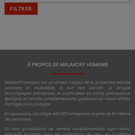
:
fin
FILTRER
JJ/MM/AAAA
À PROPOS DE MALAKOFF HUMANIS
Malakoff Humanis est un acteur majeur de la protection sociale
paritaire et mutualiste, à but non lucratif. Le Groupe
accompagne entreprises et particuliers en santé, prévoyance,
épargne et retraite complémentaire, guidé par sa raison d’être :
Partager pour protéger.
En assurance, il protège 400 000 entreprises et près de 10 millions
de personnes.
En tant qu’institution de retraite complémentaire Agirc-Arrco,
Malakoff Humanis gère les cotisations de plus de 7 millions