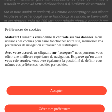
d’actifs et verse 45 Md€ d’allocations à 6,3 millions de retraités.
Sur le plan social et sociétal, le Groupe accompagne ses clients
fragilisés et est engagé sur le handicap, le cancer, le bien-vieillir
et les aidants. Près de 200 M€ sont dédiés chaque année à ces
actions.
Préférences de cookies
Les fonds propres du Groupe représentent 11,3 Md€. La solidité
Malakoff Humanis vous donne le contrôle sur vos données.
Nous
financière et la performance du Groupe sont confirmées par une
utilisons des cookies pour faire fonctionner notre site, mémoriser vos
notation A+ attribuée depuis 4 ans par S&P Global Ratings et
préférences de navigation et réaliser des statistiques.
Fitch Ratings. Sur les plans extra-financiers, Malakoff Humanis
figure parmi les 2% des entreprises les mieux notées au monde
Avec votre accord, en cliquant sur "accepter"
nous pourrons vous
en matière de critères RSE (Ecovadis, niveau Gold - 81/100 en
offrir une meilleure expérience de navigation.
Et parce qu’on aime
2026). Enfin, Malakoff Humanis est certifié Top Employer France
vous voir sourire,
vous avez également la possibilité de définir vous-
par le Top Employers Institute depuis 3 ans.
mêmes vos préférences, cookies par cookies.
malakoffhumanis.com
Accepter
SUIVEZ-NOUS
Gérer mes préférences