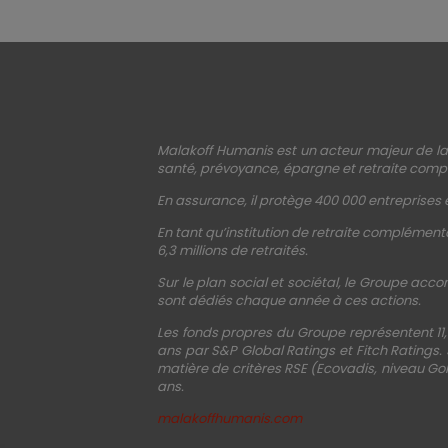
Malakoff Humanis est un acteur majeur de la 
santé, prévoyance, épargne et retraite compl
En assurance, il protège 400 000 entreprises e
En tant qu’institution de retraite complémenta
6,3 millions de retraités.
Sur le plan social et sociétal, le Groupe acco
sont dédiés chaque année à ces actions.
Les fonds propres du Groupe représentent 11,
ans par S&P Global Ratings et Fitch Ratings.
matière de critères RSE (Ecovadis, niveau Gol
ans.
malakoffhumanis.com