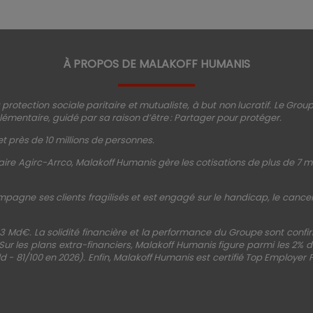
À PROPOS DE MALAKOFF HUMANIS
protection sociale paritaire et mutualiste, à but non lucratif. Le Gro
émentaire, guidé par sa raison d’être : Partager pour protéger.
t près de 10 millions de personnes.
ire Agirc-Arrco, Malakoff Humanis gère les cotisations de plus de 7 mi
mpagne ses clients fragilisés et est engagé sur le handicap, le cancer, 
3 Md€. La solidité financière et la performance du Groupe sont conf
 Sur les plans extra-financiers, Malakoff Humanis figure parmi les 2%
d - 81/100 en 2026). Enfin, Malakoff Humanis est certifié Top Employer 