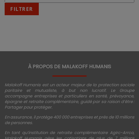
:
fin
FILTRER
JJ/MM/AAAA
À PROPOS DE MALAKOFF HUMANIS
Malakoff Humanis est un acteur majeur de la protection sociale
paritaire et mutualiste, à but non lucratif. Le Groupe
accompagne entreprises et particuliers en santé, prévoyance,
épargne et retraite complémentaire, guidé par sa raison d’être :
Partager pour protéger.
En assurance, il protège 400 000 entreprises et près de 10 millions
de personnes.
En tant qu’institution de retraite complémentaire Agirc-Arrco,
Malakoff Humanis gère les cotisations de plus de 7 millions