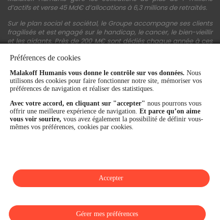
d’actifs et verse 45 Md€ d’allocations à 6,3 millions de retraités.
Sur le plan social et sociétal, le Groupe accompagne ses clients
fragilisés et est engagé sur le handicap, le cancer, le bien-vieillir
et les aidants. Près de 200 M€ sont dédiés chaque année à ces
actions.
Préférences de cookies
Les fonds propres du Groupe représentent 11,3 Md€. La solidité
Malakoff Humanis vous donne le contrôle sur vos données.
Nous
financière et la performance du Groupe sont confirmées par une
utilisons des cookies pour faire fonctionner notre site, mémoriser vos
notation A+ attribuée depuis 4 ans par S&P Global Ratings et
préférences de navigation et réaliser des statistiques.
Fitch Ratings. Sur les plans extra-financiers, Malakoff Humanis
figure parmi les 2% des entreprises les mieux notées au monde
Avec votre accord, en cliquant sur "accepter"
nous pourrons vous
en matière de critères RSE (Ecovadis, niveau Gold - 81/100 en
offrir une meilleure expérience de navigation.
Et parce qu’on aime
2026). Enfin, Malakoff Humanis est certifié Top Employer France
vous voir sourire,
vous avez également la possibilité de définir vous-
par le Top Employers Institute depuis 3 ans.
mêmes vos préférences, cookies par cookies.
malakoffhumanis.com
Accepter
SUIVEZ-NOUS
Gérer mes préférences