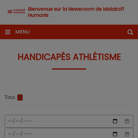
Bienvenue sur la Newsroom de Malakoff
Humanis
MENU
HANDICAPÉS ATHLÉTISME
Tout
0
Format
Date
de
de
date
début
Date
attendu
de