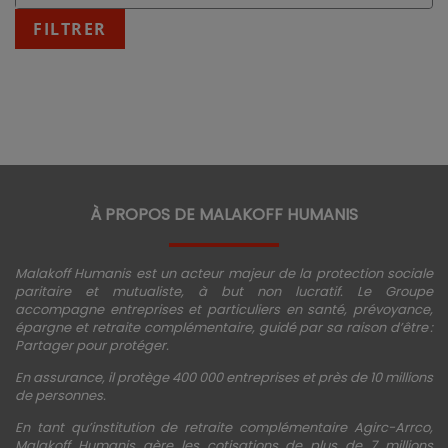
:
fin
FILTRER
JJ/MM/AAAA
À PROPOS DE MALAKOFF HUMANIS
Malakoff Humanis est un acteur majeur de la protection sociale
paritaire et mutualiste, à but non lucratif. Le Groupe
accompagne entreprises et particuliers en santé, prévoyance,
épargne et retraite complémentaire, guidé par sa raison d’être :
Partager pour protéger.
En assurance, il protège 400 000 entreprises et près de 10 millions
de personnes.
En tant qu’institution de retraite complémentaire Agirc-Arrco,
Malakoff Humanis gère les cotisations de plus de 7 millions