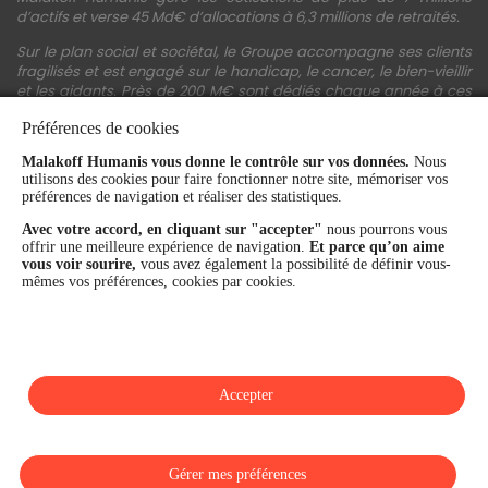
d’actifs et verse 45 Md€ d’allocations à 6,3 millions de retraités.
Sur le plan social et sociétal, le Groupe accompagne ses clients
fragilisés et est engagé sur le handicap, le cancer, le bien-vieillir
et les aidants. Près de 200 M€ sont dédiés chaque année à ces
actions.
Préférences de cookies
Les fonds propres du Groupe représentent 11,3 Md€. La solidité
Malakoff Humanis vous donne le contrôle sur vos données.
Nous
financière et la performance du Groupe sont confirmées par une
utilisons des cookies pour faire fonctionner notre site, mémoriser vos
notation A+ attribuée depuis 4 ans par S&P Global Ratings et
préférences de navigation et réaliser des statistiques.
Fitch Ratings. Sur les plans extra-financiers, Malakoff Humanis
figure parmi les 2% des entreprises les mieux notées au monde
Avec votre accord, en cliquant sur "accepter"
nous pourrons vous
en matière de critères RSE (Ecovadis, niveau Gold - 81/100 en
offrir une meilleure expérience de navigation.
Et parce qu’on aime
2026). Enfin, Malakoff Humanis est certifié Top Employer France
vous voir sourire,
vous avez également la possibilité de définir vous-
par le Top Employers Institute depuis 3 ans.
mêmes vos préférences, cookies par cookies.
malakoffhumanis.com
Accepter
SUIVEZ-NOUS
Gérer mes préférences