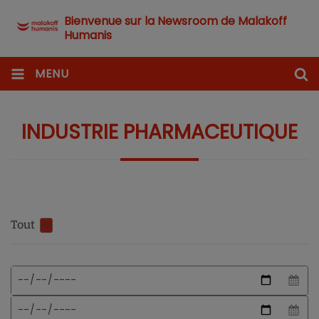
Bienvenue sur la Newsroom de Malakoff
Humanis
MENU
INDUSTRIE PHARMACEUTIQUE
Tout
0
Format
Date
de
de
date
début
Date
attendu
de