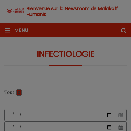
Bienvenue sur la Newsroom de Malakoff
Humanis
MENU
INFECTIOLOGIE
Tout
0
Format
Date
de
de
date
début
Date
attendu
de