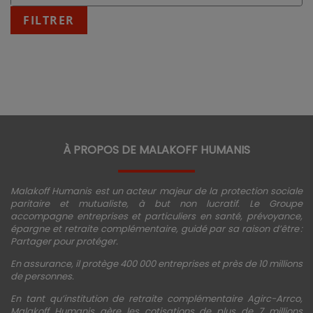
:
fin
FILTRER
JJ/MM/AAAA
À PROPOS DE MALAKOFF HUMANIS
Malakoff Humanis est un acteur majeur de la protection sociale
paritaire et mutualiste, à but non lucratif. Le Groupe
accompagne entreprises et particuliers en santé, prévoyance,
épargne et retraite complémentaire, guidé par sa raison d’être :
Partager pour protéger.
En assurance, il protège 400 000 entreprises et près de 10 millions
de personnes.
En tant qu’institution de retraite complémentaire Agirc-Arrco,
Malakoff Humanis gère les cotisations de plus de 7 millions