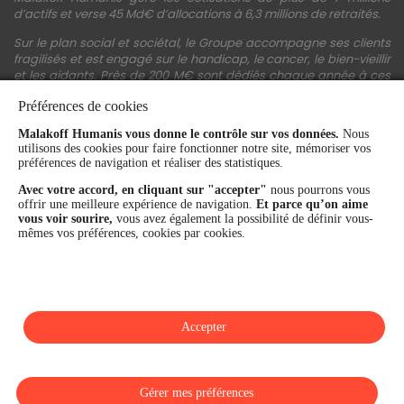
d’actifs et verse 45 Md€ d’allocations à 6,3 millions de retraités.
Sur le plan social et sociétal, le Groupe accompagne ses clients
fragilisés et est engagé sur le handicap, le cancer, le bien-vieillir
et les aidants. Près de 200 M€ sont dédiés chaque année à ces
actions.
Préférences de cookies
Les fonds propres du Groupe représentent 11,3 Md€. La solidité
Malakoff Humanis vous donne le contrôle sur vos données.
Nous
financière et la performance du Groupe sont confirmées par une
utilisons des cookies pour faire fonctionner notre site, mémoriser vos
notation A+ attribuée depuis 4 ans par S&P Global Ratings et
préférences de navigation et réaliser des statistiques.
Fitch Ratings. Sur les plans extra-financiers, Malakoff Humanis
figure parmi les 2% des entreprises les mieux notées au monde
Avec votre accord, en cliquant sur "accepter"
nous pourrons vous
en matière de critères RSE (Ecovadis, niveau Gold - 81/100 en
offrir une meilleure expérience de navigation.
Et parce qu’on aime
2026). Enfin, Malakoff Humanis est certifié Top Employer France
vous voir sourire,
vous avez également la possibilité de définir vous-
par le Top Employers Institute depuis 3 ans.
mêmes vos préférences, cookies par cookies.
malakoffhumanis.com
Accepter
SUIVEZ-NOUS
Gérer mes préférences