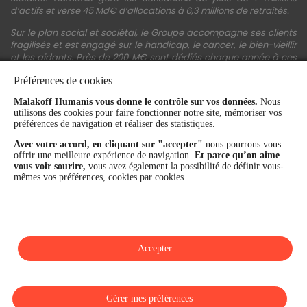
d’actifs et verse 45 Md€ d’allocations à 6,3 millions de retraités.
Sur le plan social et sociétal, le Groupe accompagne ses clients
fragilisés et est engagé sur le handicap, le cancer, le bien-vieillir
et les aidants. Près de 200 M€ sont dédiés chaque année à ces
actions.
Préférences de cookies
Les fonds propres du Groupe représentent 11,3 Md€. La solidité
Malakoff Humanis vous donne le contrôle sur vos données.
Nous
financière et la performance du Groupe sont confirmées par une
utilisons des cookies pour faire fonctionner notre site, mémoriser vos
notation A+ attribuée depuis 4 ans par S&P Global Ratings et
préférences de navigation et réaliser des statistiques.
Fitch Ratings. Sur les plans extra-financiers, Malakoff Humanis
figure parmi les 2% des entreprises les mieux notées au monde
Avec votre accord, en cliquant sur "accepter"
nous pourrons vous
en matière de critères RSE (Ecovadis, niveau Gold - 81/100 en
offrir une meilleure expérience de navigation.
Et parce qu’on aime
2026). Enfin, Malakoff Humanis est certifié Top Employer France
vous voir sourire,
vous avez également la possibilité de définir vous-
par le Top Employers Institute depuis 3 ans.
mêmes vos préférences, cookies par cookies.
malakoffhumanis.com
Accepter
SUIVEZ-NOUS
Gérer mes préférences