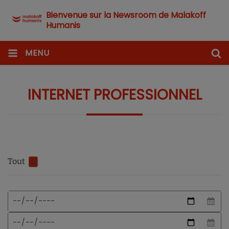
Bienvenue sur la Newsroom de Malakoff
Humanis
MENU
INTERNET PROFESSIONNEL
Tout
0
Format
Date
de
de
date
début
Date
attendu
de