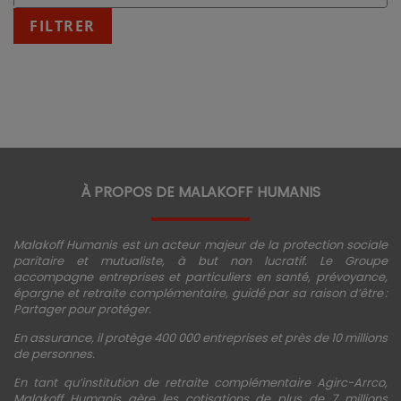
:
fin
FILTRER
JJ/MM/AAAA
À PROPOS DE MALAKOFF HUMANIS
Malakoff Humanis est un acteur majeur de la protection sociale
paritaire et mutualiste, à but non lucratif. Le Groupe
accompagne entreprises et particuliers en santé, prévoyance,
épargne et retraite complémentaire, guidé par sa raison d’être :
Partager pour protéger.
En assurance, il protège 400 000 entreprises et près de 10 millions
de personnes.
En tant qu’institution de retraite complémentaire Agirc-Arrco,
Malakoff Humanis gère les cotisations de plus de 7 millions