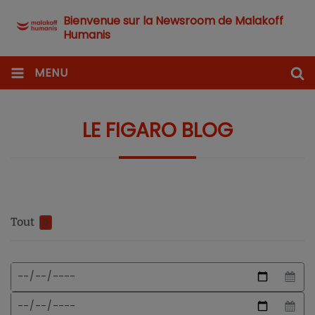
Bienvenue sur la Newsroom de Malakoff
Humanis
MENU
LE FIGARO BLOG
Tout
0
Format
Date
de
de
date
début
Date
attendu
de