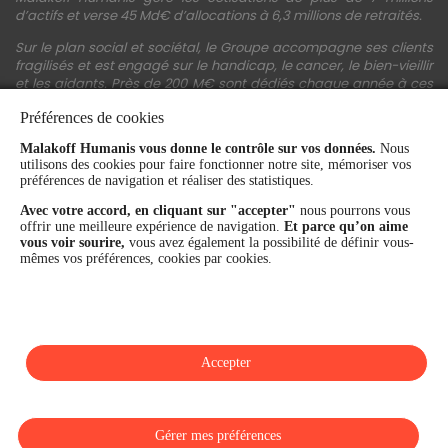
d’actifs et verse 45 Md€ d’allocations à 6,3 millions de retraités.
Sur le plan social et sociétal, le Groupe accompagne ses clients
fragilisés et est engagé sur le handicap, le cancer, le bien-vieillir
et les aidants. Près de 200 M€ sont dédiés chaque année à ces
actions.
Préférences de cookies
Les fonds propres du Groupe représentent 11,3 Md€. La solidité
Malakoff Humanis vous donne le contrôle sur vos données.
Nous
financière et la performance du Groupe sont confirmées par une
utilisons des cookies pour faire fonctionner notre site, mémoriser vos
notation A+ attribuée depuis 4 ans par S&P Global Ratings et
préférences de navigation et réaliser des statistiques.
Fitch Ratings. Sur les plans extra-financiers, Malakoff Humanis
figure parmi les 2% des entreprises les mieux notées au monde
Avec votre accord, en cliquant sur "accepter"
nous pourrons vous
en matière de critères RSE (Ecovadis, niveau Gold - 81/100 en
offrir une meilleure expérience de navigation.
Et parce qu’on aime
2026). Enfin, Malakoff Humanis est certifié Top Employer France
vous voir sourire,
vous avez également la possibilité de définir vous-
par le Top Employers Institute depuis 3 ans.
mêmes vos préférences, cookies par cookies.
malakoffhumanis.com
Accepter
SUIVEZ-NOUS
Gérer mes préférences