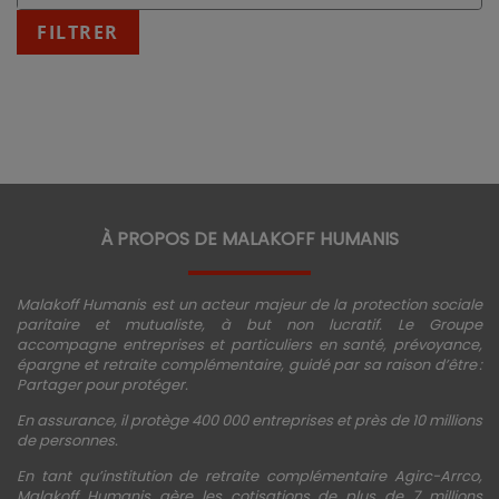
:
fin
FILTRER
JJ/MM/AAAA
À PROPOS DE MALAKOFF HUMANIS
Malakoff Humanis est un acteur majeur de la protection sociale
paritaire et mutualiste, à but non lucratif. Le Groupe
accompagne entreprises et particuliers en santé, prévoyance,
épargne et retraite complémentaire, guidé par sa raison d’être :
Partager pour protéger.
En assurance, il protège 400 000 entreprises et près de 10 millions
de personnes.
En tant qu’institution de retraite complémentaire Agirc-Arrco,
Malakoff Humanis gère les cotisations de plus de 7 millions