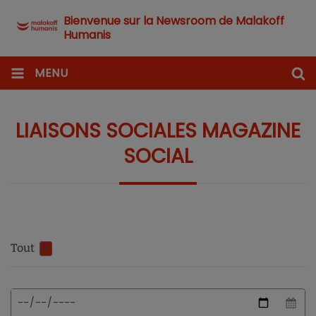
Bienvenue sur la Newsroom de Malakoff
Humanis
MENU
LIAISONS SOCIALES MAGAZINE
SOCIAL
Tout
0
Format
Date
de
de