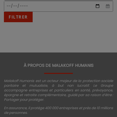
date
début
Date
attendu
de
:
fin
FILTRER
JJ/MM/AAAA
À PROPOS DE MALAKOFF HUMANIS
Malakoff Humanis est un acteur majeur de la protection sociale
paritaire et mutualiste, à but non lucratif. Le Groupe
accompagne entreprises et particuliers en santé, prévoyance,
épargne et retraite complémentaire, guidé par sa raison d’être :
Partager pour protéger.
En assurance, il protège 400 000 entreprises et près de 10 millions
de personnes.