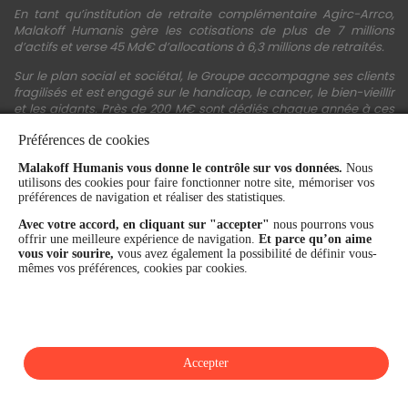
En tant qu’institution de retraite complémentaire Agirc-Arrco,
Malakoff Humanis gère les cotisations de plus de 7 millions
d’actifs et verse 45 Md€ d’allocations à 6,3 millions de retraités.
Sur le plan social et sociétal, le Groupe accompagne ses clients
fragilisés et est engagé sur le handicap, le cancer, le bien-vieillir
et les aidants. Près de 200 M€ sont dédiés chaque année à ces
actions.
Préférences de cookies
Les fonds propres du Groupe représentent 11,3 Md€. La solidité
Malakoff Humanis vous donne le contrôle sur vos données.
Nous
financière et la performance du Groupe sont confirmées par une
utilisons des cookies pour faire fonctionner notre site, mémoriser vos
notation A+ attribuée depuis 4 ans par S&P Global Ratings et
préférences de navigation et réaliser des statistiques.
Fitch Ratings. Sur les plans extra-financiers, Malakoff Humanis
figure parmi les 2% des entreprises les mieux notées au monde
Avec votre accord, en cliquant sur "accepter"
nous pourrons vous
en matière de critères RSE (Ecovadis, niveau Gold - 81/100 en
offrir une meilleure expérience de navigation.
Et parce qu’on aime
2026). Enfin, Malakoff Humanis est certifié Top Employer France
vous voir sourire,
vous avez également la possibilité de définir vous-
par le Top Employers Institute depuis 3 ans.
mêmes vos préférences, cookies par cookies.
malakoffhumanis.com
Accepter
SUIVEZ-NOUS