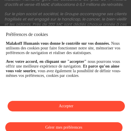
d’actifs et verse 45 Md€ d’allocations à 6,3 millions de retraités.
Sur le plan social et sociétal, le Groupe accompagne ses clients
fragilisés et est engagé sur le handicap, le cancer, le bien-vieillir
et les aidants. Près de 200 M€ sont dédiés chaque année à ces
actions.
Préférences de cookies
Les fonds propres du Groupe représentent 11,3 Md€. La solidité
Malakoff Humanis vous donne le contrôle sur vos données.
Nous
financière et la performance du Groupe sont confirmées par une
utilisons des cookies pour faire fonctionner notre site, mémoriser vos
notation A+ attribuée depuis 4 ans par S&P Global Ratings et
préférences de navigation et réaliser des statistiques.
Fitch Ratings. Sur les plans extra-financiers, Malakoff Humanis
figure parmi les 2% des entreprises les mieux notées au monde
Avec votre accord, en cliquant sur "accepter"
nous pourrons vous
en matière de critères RSE (Ecovadis, niveau Gold - 81/100 en
offrir une meilleure expérience de navigation.
Et parce qu’on aime
2026). Enfin, Malakoff Humanis est certifié Top Employer France
vous voir sourire,
vous avez également la possibilité de définir vous-
par le Top Employers Institute depuis 3 ans.
mêmes vos préférences, cookies par cookies.
malakoffhumanis.com
Accepter
SUIVEZ-NOUS
Gérer mes préférences