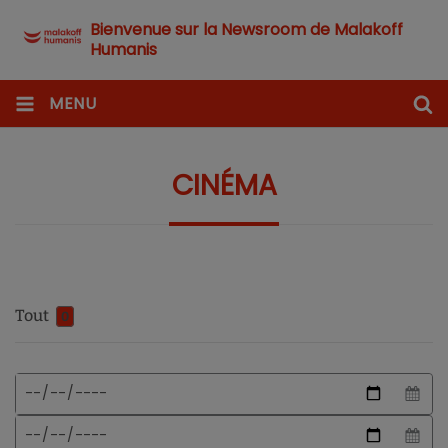
Bienvenue sur la Newsroom de Malakoff
Humanis
MENU
CINÉMA
Tout
0
Format
Date
de
de
date
début
Date
attendu
de