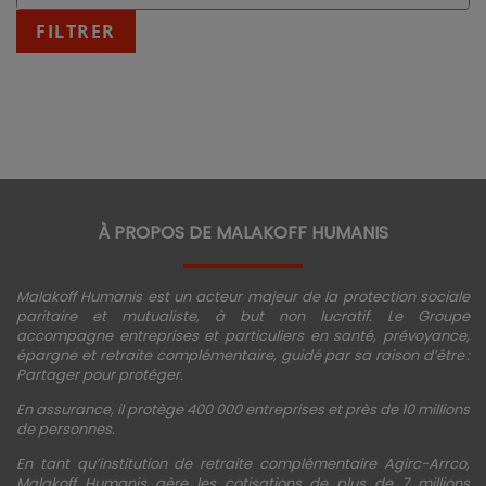
:
fin
FILTRER
JJ/MM/AAAA
À PROPOS DE MALAKOFF HUMANIS
Malakoff Humanis est un acteur majeur de la protection sociale
paritaire et mutualiste, à but non lucratif. Le Groupe
accompagne entreprises et particuliers en santé, prévoyance,
épargne et retraite complémentaire, guidé par sa raison d’être :
Partager pour protéger.
En assurance, il protège 400 000 entreprises et près de 10 millions
de personnes.
En tant qu’institution de retraite complémentaire Agirc-Arrco,
Malakoff Humanis gère les cotisations de plus de 7 millions