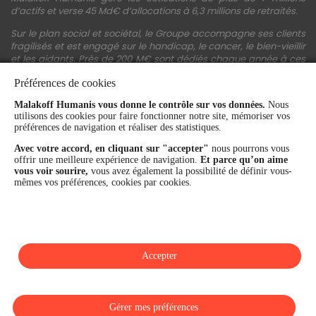
d’actifs et verse 45 Md€ d’allocations à 6,3 millions de retraités.
Sur le plan social et sociétal, le Groupe accompagne ses clients
fragilisés et est engagé sur le handicap, le cancer, le bien-vieillir
et les aidants. Près de 200 M€ sont dédiés chaque année à ces
actions.
Préférences de cookies
Les fonds propres du Groupe représentent 11,3 Md€. La solidité
Malakoff Humanis vous donne le contrôle sur vos données.
Nous
financière et la performance du Groupe sont confirmées par une
utilisons des cookies pour faire fonctionner notre site, mémoriser vos
notation A+ attribuée depuis 4 ans par S&P Global Ratings et
préférences de navigation et réaliser des statistiques.
Fitch Ratings. Sur les plans extra-financiers, Malakoff Humanis
figure parmi les 2% des entreprises les mieux notées au monde
Avec votre accord, en cliquant sur "accepter"
nous pourrons vous
en matière de critères RSE (Ecovadis, niveau Gold - 81/100 en
offrir une meilleure expérience de navigation.
Et parce qu’on aime
2026). Enfin, Malakoff Humanis est certifié Top Employer France
vous voir sourire,
vous avez également la possibilité de définir vous-
par le Top Employers Institute depuis 3 ans.
mêmes vos préférences, cookies par cookies.
malakoffhumanis.com
Accepter
SUIVEZ-NOUS
Gérer mes préférences