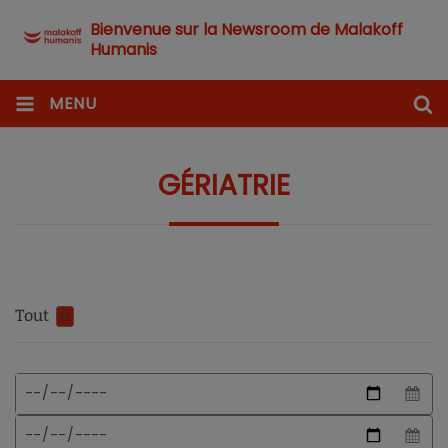
Bienvenue sur la Newsroom de Malakoff
Humanis
MENU
GÉRIATRIE
Tout
0
Format
Date
de
de
date
début
Date
attendu
de