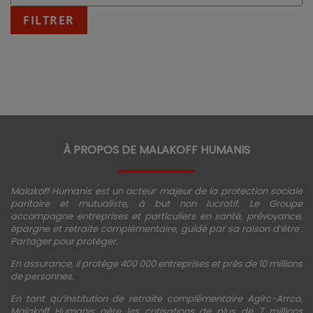
:
fin
FILTRER
JJ/MM/AAAA
À PROPOS DE MALAKOFF HUMANIS
Malakoff Humanis est un acteur majeur de la protection sociale
paritaire et mutualiste, à but non lucratif. Le Groupe
accompagne entreprises et particuliers en santé, prévoyance,
épargne et retraite complémentaire, guidé par sa raison d’être :
Partager pour protéger.
En assurance, il protège 400 000 entreprises et près de 10 millions
de personnes.
En tant qu’institution de retraite complémentaire Agirc-Arrco,
Malakoff Humanis gère les cotisations de plus de 7 millions