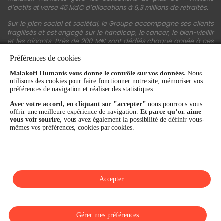
d’actifs et verse 45 Md€ d’allocations à 6,3 millions de retraités.
Sur le plan social et sociétal, le Groupe accompagne ses clients
fragilisés et est engagé sur le handicap, le cancer, le bien-vieillir
et les aidants. Près de 200 M€ sont dédiés chaque année à ces
actions.
Préférences de cookies
Les fonds propres du Groupe représentent 11,3 Md€. La solidité
Malakoff Humanis vous donne le contrôle sur vos données.
Nous
financière et la performance du Groupe sont confirmées par une
utilisons des cookies pour faire fonctionner notre site, mémoriser vos
notation A+ attribuée depuis 4 ans par S&P Global Ratings et
préférences de navigation et réaliser des statistiques.
Fitch Ratings. Sur les plans extra-financiers, Malakoff Humanis
figure parmi les 2% des entreprises les mieux notées au monde
Avec votre accord, en cliquant sur "accepter"
nous pourrons vous
en matière de critères RSE (Ecovadis, niveau Gold - 81/100 en
offrir une meilleure expérience de navigation.
Et parce qu’on aime
2026). Enfin, Malakoff Humanis est certifié Top Employer France
vous voir sourire,
vous avez également la possibilité de définir vous-
par le Top Employers Institute depuis 3 ans.
mêmes vos préférences, cookies par cookies.
malakoffhumanis.com
Accepter
SUIVEZ-NOUS
Gérer mes préférences