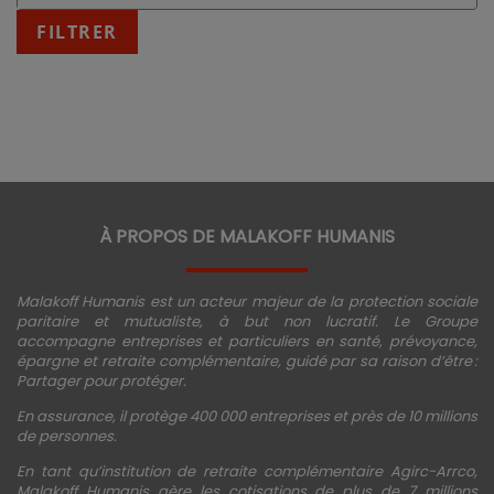
:
fin
FILTRER
JJ/MM/AAAA
À PROPOS DE MALAKOFF HUMANIS
Malakoff Humanis est un acteur majeur de la protection sociale
paritaire et mutualiste, à but non lucratif. Le Groupe
accompagne entreprises et particuliers en santé, prévoyance,
épargne et retraite complémentaire, guidé par sa raison d’être :
Partager pour protéger.
En assurance, il protège 400 000 entreprises et près de 10 millions
de personnes.
En tant qu’institution de retraite complémentaire Agirc-Arrco,
Malakoff Humanis gère les cotisations de plus de 7 millions