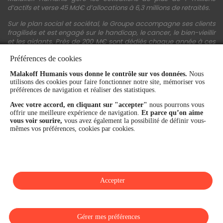
d’actifs et verse 45 Md€ d’allocations à 6,3 millions de retraités.
Sur le plan social et sociétal, le Groupe accompagne ses clients
fragilisés et est engagé sur le handicap, le cancer, le bien-vieillir
et les aidants. Près de 200 M€ sont dédiés chaque année à ces
actions.
Préférences de cookies
Les fonds propres du Groupe représentent 11,3 Md€. La solidité
Malakoff Humanis vous donne le contrôle sur vos données.
Nous
financière et la performance du Groupe sont confirmées par une
utilisons des cookies pour faire fonctionner notre site, mémoriser vos
notation A+ attribuée depuis 4 ans par S&P Global Ratings et
préférences de navigation et réaliser des statistiques.
Fitch Ratings. Sur les plans extra-financiers, Malakoff Humanis
figure parmi les 2% des entreprises les mieux notées au monde
Avec votre accord, en cliquant sur "accepter"
nous pourrons vous
en matière de critères RSE (Ecovadis, niveau Gold - 81/100 en
offrir une meilleure expérience de navigation.
Et parce qu’on aime
2026). Enfin, Malakoff Humanis est certifié Top Employer France
vous voir sourire,
vous avez également la possibilité de définir vous-
par le Top Employers Institute depuis 3 ans.
mêmes vos préférences, cookies par cookies.
malakoffhumanis.com
Accepter
SUIVEZ-NOUS
Gérer mes préférences