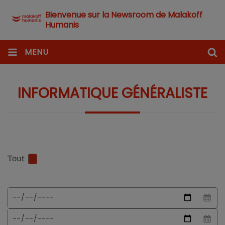
Bienvenue sur la Newsroom de Malakoff
Humanis
MENU
INFORMATIQUE GÉNÉRALISTE
Tout
0
Format
Date
de
de
date
début
Date
attendu
de