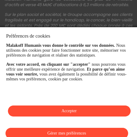
d’actifs et verse 45 Md€ d’allocations à 6,3 millions de retraités.
Sur le plan social et sociétal, le Groupe accompagne ses clients
fragilisés et est engagé sur le handicap, le cancer, le bien-vieillir
et les aidants. Près de 200 M€ sont dédiés chaque année à ces
actions.
Préférences de cookies
Les fonds propres du Groupe représentent 11,3 Md€. La solidité
Malakoff Humanis vous donne le contrôle sur vos données.
Nous
financière et la performance du Groupe sont confirmées par une
utilisons des cookies pour faire fonctionner notre site, mémoriser vos
notation A+ attribuée depuis 4 ans par S&P Global Ratings et
préférences de navigation et réaliser des statistiques.
Fitch Ratings. Sur les plans extra-financiers, Malakoff Humanis
figure parmi les 2% des entreprises les mieux notées au monde
Avec votre accord, en cliquant sur "accepter"
nous pourrons vous
en matière de critères RSE (Ecovadis, niveau Gold - 81/100 en
offrir une meilleure expérience de navigation.
Et parce qu’on aime
2026). Enfin, Malakoff Humanis est certifié Top Employer France
vous voir sourire,
vous avez également la possibilité de définir vous-
par le Top Employers Institute depuis 3 ans.
mêmes vos préférences, cookies par cookies.
malakoffhumanis.com
Accepter
SUIVEZ-NOUS
Gérer mes préférences