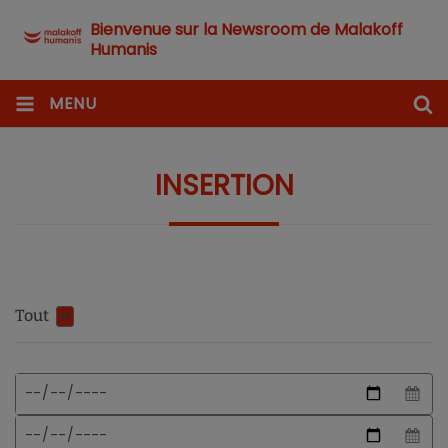
Bienvenue sur la Newsroom de Malakoff
Humanis
MENU
INSERTION
Tout
0
Format
Date
de
de
date
début
Date
attendu
de