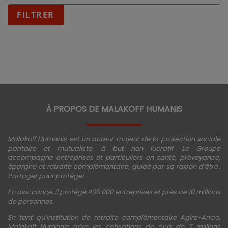
:
fin
FILTRER
JJ/MM/AAAA
À PROPOS DE MALAKOFF HUMANIS
Malakoff Humanis est un acteur majeur de la protection sociale
paritaire et mutualiste, à but non lucratif. Le Groupe
accompagne entreprises et particuliers en santé, prévoyance,
épargne et retraite complémentaire, guidé par sa raison d’être :
Partager pour protéger.
En assurance, il protège 400 000 entreprises et près de 10 millions
de personnes.
En tant qu’institution de retraite complémentaire Agirc-Arrco,
Malakoff Humanis gère les cotisations de plus de 7 millions