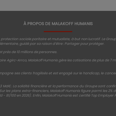
À PROPOS DE MALAKOFF HUMANIS
protection sociale paritaire et mutualiste, à but non lucratif. Le Gro
émentaire, guidé par sa raison d’être : Partager pour protéger.
t près de 10 millions de personnes.
ire Agirc-Arrco, Malakoff Humanis gère les cotisations de plus de 7 mi
mpagne ses clients fragilisés et est engagé sur le handicap, le cancer, 
3 Md€. La solidité financière et la performance du Groupe sont conf
 Sur les plans extra-financiers, Malakoff Humanis figure parmi les 2%
d - 81/100 en 2026). Enfin, Malakoff Humanis est certifié Top Employer 