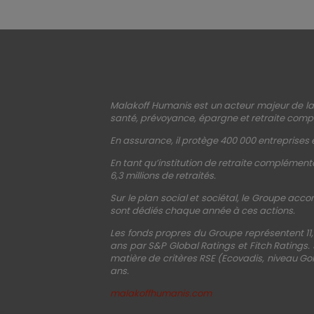
Malakoff Humanis est un acteur majeur de la 
santé, prévoyance, épargne et retraite compl
En assurance, il protège 400 000 entreprises e
En tant qu’institution de retraite complémenta
6,3 millions de retraités.
Sur le plan social et sociétal, le Groupe acco
sont dédiés chaque année à ces actions.
Les fonds propres du Groupe représentent 11,
ans par S&P Global Ratings et Fitch Ratings.
matière de critères RSE (Ecovadis, niveau Gol
ans.
malakoffhumanis.com