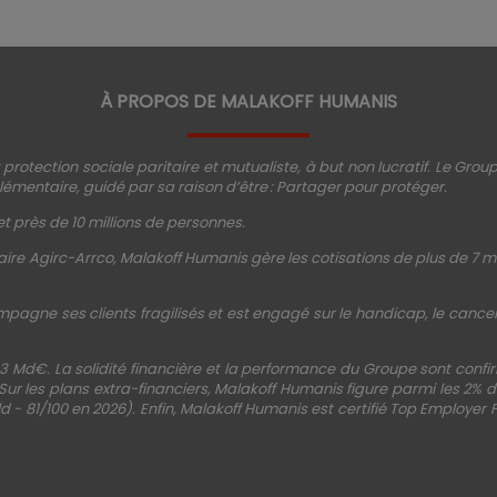
À PROPOS DE MALAKOFF HUMANIS
protection sociale paritaire et mutualiste, à but non lucratif. Le Gro
émentaire, guidé par sa raison d’être : Partager pour protéger.
t près de 10 millions de personnes.
ire Agirc-Arrco, Malakoff Humanis gère les cotisations de plus de 7 mi
mpagne ses clients fragilisés et est engagé sur le handicap, le cancer, 
3 Md€. La solidité financière et la performance du Groupe sont conf
 Sur les plans extra-financiers, Malakoff Humanis figure parmi les 2%
d - 81/100 en 2026). Enfin, Malakoff Humanis est certifié Top Employer 