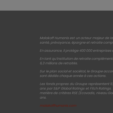
Malakoff Humanis est un acteur majeur de la 
santé, prévoyance, épargne et retraite compl
En assurance, il protège 400 000 entreprises e
En tant qu’institution de retraite complémenta
6,3 millions de retraités.
Sur le plan social et sociétal, le Groupe acco
sont dédiés chaque année à ces actions.
Les fonds propres du Groupe représentent 11,
ans par S&P Global Ratings et Fitch Ratings.
matière de critères RSE (Ecovadis, niveau Gol
ans.
malakoffhumanis.com