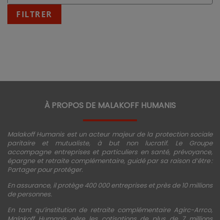
:
fin
FILTRER
JJ/MM/AAAA
À PROPOS DE MALAKOFF HUMANIS
Malakoff Humanis est un acteur majeur de la protection sociale
paritaire et mutualiste, à but non lucratif. Le Groupe
accompagne entreprises et particuliers en santé, prévoyance,
épargne et retraite complémentaire, guidé par sa raison d’être :
Partager pour protéger.
En assurance, il protège 400 000 entreprises et près de 10 millions
de personnes.
En tant qu’institution de retraite complémentaire Agirc-Arrco,
Malakoff Humanis gère les cotisations de plus de 7 millions