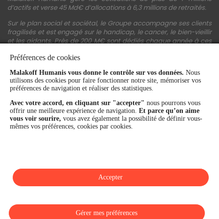
d’actifs et verse 45 Md€ d’allocations à 6,3 millions de retraités.
Sur le plan social et sociétal, le Groupe accompagne ses clients
fragilisés et est engagé sur le handicap, le cancer, le bien-vieillir
et les aidants. Près de 200 M€ sont dédiés chaque année à ces
actions.
Préférences de cookies
Les fonds propres du Groupe représentent 11,3 Md€. La solidité
Malakoff Humanis vous donne le contrôle sur vos données.
Nous
financière et la performance du Groupe sont confirmées par une
utilisons des cookies pour faire fonctionner notre site, mémoriser vos
notation A+ attribuée depuis 4 ans par S&P Global Ratings et
préférences de navigation et réaliser des statistiques.
Fitch Ratings. Sur les plans extra-financiers, Malakoff Humanis
figure parmi les 2% des entreprises les mieux notées au monde
Avec votre accord, en cliquant sur "accepter"
nous pourrons vous
en matière de critères RSE (Ecovadis, niveau Gold - 81/100 en
offrir une meilleure expérience de navigation.
Et parce qu’on aime
2026). Enfin, Malakoff Humanis est certifié Top Employer France
vous voir sourire,
vous avez également la possibilité de définir vous-
par le Top Employers Institute depuis 3 ans.
mêmes vos préférences, cookies par cookies.
malakoffhumanis.com
Accepter
SUIVEZ-NOUS
Gérer mes préférences