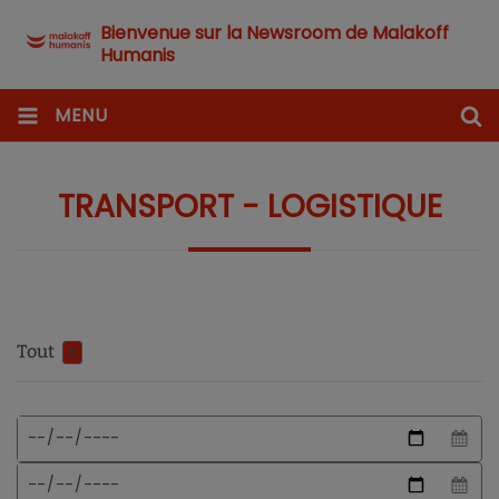
Bienvenue sur la Newsroom de Malakoff
Humanis
MENU
TRANSPORT - LOGISTIQUE
Tout
0
Format
Date
de
de
date
début
Date
attendu
de