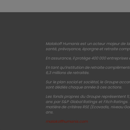
Malakoff Humanis est un acteur majeur de la 
santé, prévoyance, épargne et retraite compl
En assurance, il protège 400 000 entreprises e
En tant qu’institution de retraite complémenta
6,3 millions de retraités.
Sur le plan social et sociétal, le Groupe acco
sont dédiés chaque année à ces actions.
Les fonds propres du Groupe représentent 11,
ans par S&P Global Ratings et Fitch Ratings.
matière de critères RSE (Ecovadis, niveau Gol
ans.
malakoffhumanis.com