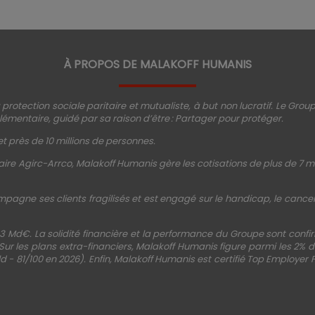
À PROPOS DE MALAKOFF HUMANIS
protection sociale paritaire et mutualiste, à but non lucratif. Le Gro
émentaire, guidé par sa raison d’être : Partager pour protéger.
t près de 10 millions de personnes.
ire Agirc-Arrco, Malakoff Humanis gère les cotisations de plus de 7 mi
mpagne ses clients fragilisés et est engagé sur le handicap, le cancer, 
3 Md€. La solidité financière et la performance du Groupe sont conf
 Sur les plans extra-financiers, Malakoff Humanis figure parmi les 2%
d - 81/100 en 2026). Enfin, Malakoff Humanis est certifié Top Employer 