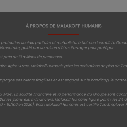
À PROPOS DE MALAKOFF HUMANIS
protection sociale paritaire et mutualiste, à but non lucratif. Le Gro
émentaire, guidé par sa raison d’être : Partager pour protéger.
t près de 10 millions de personnes.
ire Agirc-Arrco, Malakoff Humanis gère les cotisations de plus de 7 mi
mpagne ses clients fragilisés et est engagé sur le handicap, le cancer, 
3 Md€. La solidité financière et la performance du Groupe sont conf
 Sur les plans extra-financiers, Malakoff Humanis figure parmi les 2%
d - 81/100 en 2026). Enfin, Malakoff Humanis est certifié Top Employer 