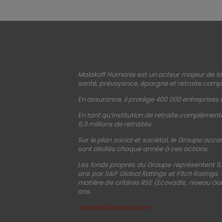
Malakoff Humanis est un acteur majeur de la 
santé, prévoyance, épargne et retraite compl
En assurance, il protège 400 000 entreprises e
En tant qu’institution de retraite complémenta
6,3 millions de retraités.
Sur le plan social et sociétal, le Groupe acco
sont dédiés chaque année à ces actions.
Les fonds propres du Groupe représentent 11,
ans par S&P Global Ratings et Fitch Ratings.
matière de critères RSE (Ecovadis, niveau Gol
ans.
malakoffhumanis.com