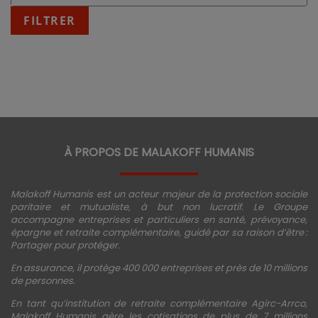
:
fin
FILTRER
JJ/MM/AAAA
À PROPOS DE MALAKOFF HUMANIS
Malakoff Humanis est un acteur majeur de la protection sociale
paritaire et mutualiste, à but non lucratif. Le Groupe
accompagne entreprises et particuliers en santé, prévoyance,
épargne et retraite complémentaire, guidé par sa raison d’être :
Partager pour protéger.
En assurance, il protège 400 000 entreprises et près de 10 millions
de personnes.
En tant qu’institution de retraite complémentaire Agirc-Arrco,
Malakoff Humanis gère les cotisations de plus de 7 millions