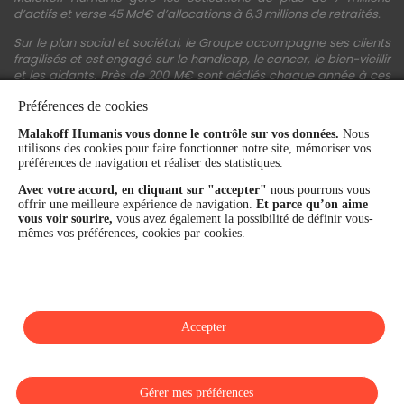
d’actifs et verse 45 Md€ d’allocations à 6,3 millions de retraités.
Sur le plan social et sociétal, le Groupe accompagne ses clients
fragilisés et est engagé sur le handicap, le cancer, le bien-vieillir
et les aidants. Près de 200 M€ sont dédiés chaque année à ces
actions.
Préférences de cookies
Les fonds propres du Groupe représentent 11,3 Md€. La solidité
Malakoff Humanis vous donne le contrôle sur vos données.
Nous
financière et la performance du Groupe sont confirmées par une
utilisons des cookies pour faire fonctionner notre site, mémoriser vos
notation A+ attribuée depuis 4 ans par S&P Global Ratings et
préférences de navigation et réaliser des statistiques.
Fitch Ratings. Sur les plans extra-financiers, Malakoff Humanis
figure parmi les 2% des entreprises les mieux notées au monde
Avec votre accord, en cliquant sur "accepter"
nous pourrons vous
en matière de critères RSE (Ecovadis, niveau Gold - 81/100 en
offrir une meilleure expérience de navigation.
Et parce qu’on aime
2026). Enfin, Malakoff Humanis est certifié Top Employer France
vous voir sourire,
vous avez également la possibilité de définir vous-
par le Top Employers Institute depuis 3 ans.
mêmes vos préférences, cookies par cookies.
malakoffhumanis.com
Accepter
SUIVEZ-NOUS
Gérer mes préférences