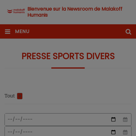
Bienvenue sur la Newsroom de Malakoff
Humanis
MENU
PRESSE SPORTS DIVERS
Tout
0
Format
Date
de
de
date
début
Date
attendu
de