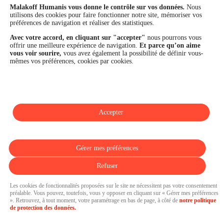
Malakoff Humanis vous donne le contrôle sur vos données.
Nous
financière et la performance du Groupe sont confirmées par une
utilisons des cookies pour faire fonctionner notre site, mémoriser vos
notation A+ attribuée depuis 4 ans par S&P Global Ratings et
préférences de navigation et réaliser des statistiques.
Fitch Ratings. Sur les plans extra-financiers, Malakoff Humanis
figure parmi les 2% des entreprises les mieux notées au monde
Avec votre accord, en cliquant sur "accepter"
nous pourrons vous
en matière de critères RSE (Ecovadis, niveau Gold - 81/100 en
offrir une meilleure expérience de navigation.
Et parce qu’on aime
2026). Enfin, Malakoff Humanis est certifié Top Employer France
vous voir sourire,
vous avez également la possibilité de définir vous-
par le Top Employers Institute depuis 3 ans.
mêmes vos préférences, cookies par cookies.
malakoffhumanis.com
Accepter
SUIVEZ-NOUS
Gérer mes préférences
Refuser
Les cookies de fonctionnalités proposées sur le site ne nécessitent pas votre consentement
préalable. Vous pouvez, toutefois, vous y opposer en cliquant sur « Gérer mes préférences
». Retrouvez, à tout moment, votre paramétrage en bas de page, à côté de
notre politique
Pressroom propulsée par
de protection des données.