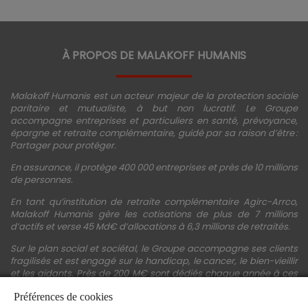
À PROPOS DE MALAKOFF HUMANIS
Malakoff Humanis est un acteur majeur de la protection sociale
paritaire et mutualiste, à but non lucratif. Le Groupe
accompagne entreprises et particuliers en santé, prévoyance,
épargne et retraite complémentaire, guidé par sa raison d’être :
Partager pour protéger.
En assurance, il protège 400 000 entreprises et près de 10 millions
de personnes.
En tant qu’institution de retraite complémentaire Agirc-Arrco,
Malakoff Humanis gère les cotisations de plus de 7 millions
d’actifs et verse 45 Md€ d’allocations à 6,3 millions de retraités.
Sur le plan social et sociétal, le Groupe accompagne ses clients
fragilisés et est engagé sur le handicap, le cancer, le bien-vieillir
et les aidants. Près de 200 M€ sont dédiés chaque année à ces
actions.
Préférences de cookies
Les fonds propres du Groupe représentent 11,3 Md€. La solidité