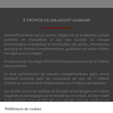
À PROPOS DE MALAKOFF HUMANIS
Malakoff Humanis est un acteur majeur de la protection sociale
paritaire et mutualiste, à but non lucratif. Le Groupe
accompagne entreprises et particuliers en santé, prévoyance,
épargne et retraite complémentaire, guidé par sa raison d’être :
Partager pour protéger.
En assurance, il protège 400 000 entreprises et près de 10 millions
de personnes.
En tant qu’institution de retraite complémentaire Agirc-Arrco,
Malakoff Humanis gère les cotisations de plus de 7 millions
d’actifs et verse 45 Md€ d’allocations à 6,3 millions de retraités.
Sur le plan social et sociétal, le Groupe accompagne ses clients
fragilisés et est engagé sur le handicap, le cancer, le bien-vieillir
et les aidants. Près de 200 M€ sont dédiés chaque année à ces
actions.
Préférences de cookies
Les fonds propres du Groupe représentent 11,3 Md€. La solidité