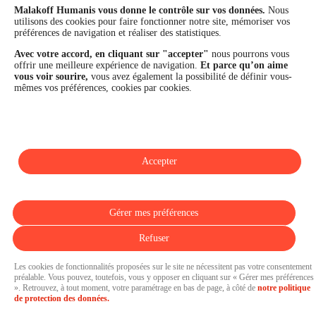
Malakoff Humanis vous donne le contrôle sur vos données.
Nous
financière et la performance du Groupe sont confirmées par une
utilisons des cookies pour faire fonctionner notre site, mémoriser vos
notation A+ attribuée depuis 4 ans par S&P Global Ratings et
préférences de navigation et réaliser des statistiques.
Fitch Ratings. Sur les plans extra-financiers, Malakoff Humanis
figure parmi les 2% des entreprises les mieux notées au monde
Avec votre accord, en cliquant sur "accepter"
nous pourrons vous
en matière de critères RSE (Ecovadis, niveau Gold - 81/100 en
offrir une meilleure expérience de navigation.
Et parce qu’on aime
2026). Enfin, Malakoff Humanis est certifié Top Employer France
vous voir sourire,
vous avez également la possibilité de définir vous-
par le Top Employers Institute depuis 3 ans.
mêmes vos préférences, cookies par cookies.
malakoffhumanis.com
Accepter
SUIVEZ-NOUS
Gérer mes préférences
Refuser
Les cookies de fonctionnalités proposées sur le site ne nécessitent pas votre consentement
préalable. Vous pouvez, toutefois, vous y opposer en cliquant sur « Gérer mes préférences
». Retrouvez, à tout moment, votre paramétrage en bas de page, à côté de
notre politique
Pressroom propulsée par
de protection des données.