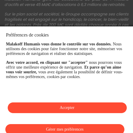
d’actifs et verse 45 Md€ d’allocations à 6,3 millions de retraités.
Sur le plan social et sociétal, le Groupe accompagne ses clients
fragilisés et est engagé sur le handicap, le cancer, le bien-vieillir
et les aidants. Près de 200 M€ sont dédiés chaque année à ces
actions.
Préférences de cookies
Les fonds propres du Groupe représentent 11,3 Md€. La solidité
Malakoff Humanis vous donne le contrôle sur vos données.
Nous
financière et la performance du Groupe sont confirmées par une
utilisons des cookies pour faire fonctionner notre site, mémoriser vos
notation A+ attribuée depuis 4 ans par S&P Global Ratings et
préférences de navigation et réaliser des statistiques.
Fitch Ratings. Sur les plans extra-financiers, Malakoff Humanis
figure parmi les 2% des entreprises les mieux notées au monde
Avec votre accord, en cliquant sur "accepter"
nous pourrons vous
en matière de critères RSE (Ecovadis, niveau Gold - 81/100 en
offrir une meilleure expérience de navigation.
Et parce qu’on aime
2026). Enfin, Malakoff Humanis est certifié Top Employer France
vous voir sourire,
vous avez également la possibilité de définir vous-
par le Top Employers Institute depuis 3 ans.
mêmes vos préférences, cookies par cookies.
malakoffhumanis.com
Accepter
SUIVEZ-NOUS
Gérer mes préférences