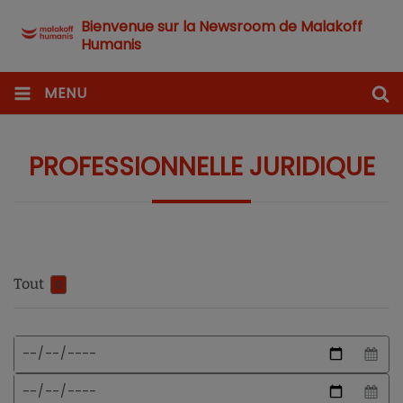
Bienvenue sur la Newsroom de Malakoff
Humanis
MENU
PROFESSIONNELLE JURIDIQUE
Tout
0
Format
Date
de
de
date
début
Date
attendu
de