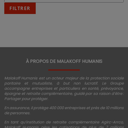
:
fin
FILTRER
JJ/MM/AAAA
À PROPOS DE MALAKOFF HUMANIS
Malakoff Humanis est un acteur majeur de la protection sociale
paritaire et mutualiste, à but non lucratif. Le Groupe
accompagne entreprises et particuliers en santé, prévoyance,
épargne et retraite complémentaire, guidé par sa raison d’être :
Partager pour protéger.
En assurance, il protège 400 000 entreprises et près de 10 millions
de personnes.
En tant qu’institution de retraite complémentaire Agirc-Arrco,
Malakoff Humanis gère les cotisations de plus de 7 millions