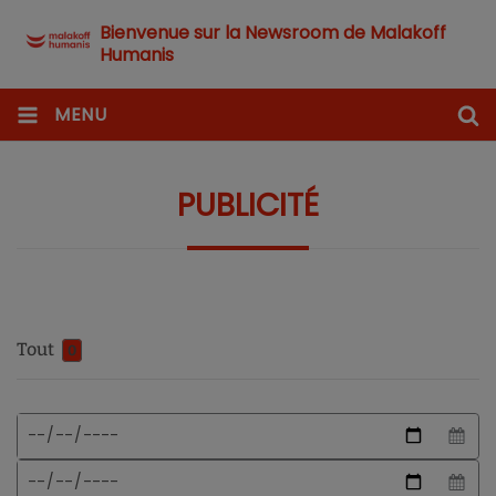
Bienvenue sur la Newsroom de Malakoff
Humanis
MENU
PUBLICITÉ
Tout
0
Format
Date
de
de
date
début
Date
attendu
de