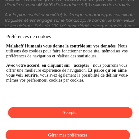
d’actifs et verse 45 Md€ d’allocations à 6,3 millions de retraités.
Sur le plan social et sociétal, le Groupe accompagne ses clients
fragilisés et est engagé sur le handicap, le cancer, le bien-vieillir
et les aidants. Près de 200 M€ sont dédiés chaque année à ces
actions.
Préférences de cookies
Les fonds propres du Groupe représentent 11,3 Md€. La solidité
Malakoff Humanis vous donne le contrôle sur vos données.
Nous
financière et la performance du Groupe sont confirmées par une
utilisons des cookies pour faire fonctionner notre site, mémoriser vos
notation A+ attribuée depuis 4 ans par S&P Global Ratings et
préférences de navigation et réaliser des statistiques.
Fitch Ratings. Sur les plans extra-financiers, Malakoff Humanis
figure parmi les 2% des entreprises les mieux notées au monde
Avec votre accord, en cliquant sur "accepter"
nous pourrons vous
en matière de critères RSE (Ecovadis, niveau Gold - 81/100 en
offrir une meilleure expérience de navigation.
Et parce qu’on aime
2026). Enfin, Malakoff Humanis est certifié Top Employer France
vous voir sourire,
vous avez également la possibilité de définir vous-
par le Top Employers Institute depuis 3 ans.
mêmes vos préférences, cookies par cookies.
malakoffhumanis.com
Accepter
SUIVEZ-NOUS
Gérer mes préférences