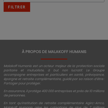
:
fin
FILTRER
JJ/MM/AAAA
À PROPOS DE MALAKOFF HUMANIS
Malakoff Humanis est un acteur majeur de la protection sociale
paritaire et mutualiste, à but non lucratif. Le Groupe
accompagne entreprises et particuliers en santé, prévoyance,
épargne et retraite complémentaire, guidé par sa raison d’être :
Partager pour protéger.
En assurance, il protège 400 000 entreprises et près de 10 millions
de personnes.
En tant qu’institution de retraite complémentaire Agirc-Arrco,
Malakoff Humanis gère les cotisations de plus de 7 millions