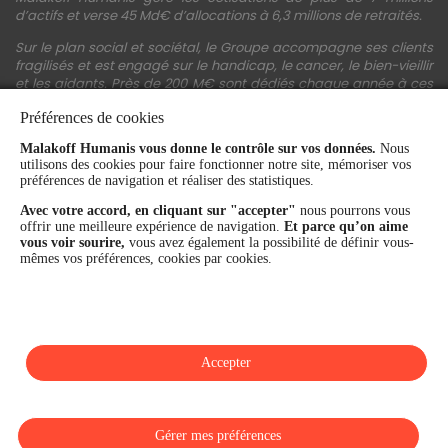
d’actifs et verse 45 Md€ d’allocations à 6,3 millions de retraités.
Sur le plan social et sociétal, le Groupe accompagne ses clients
fragilisés et est engagé sur le handicap, le cancer, le bien-vieillir
et les aidants. Près de 200 M€ sont dédiés chaque année à ces
actions.
Préférences de cookies
Les fonds propres du Groupe représentent 11,3 Md€. La solidité
Malakoff Humanis vous donne le contrôle sur vos données.
Nous
financière et la performance du Groupe sont confirmées par une
utilisons des cookies pour faire fonctionner notre site, mémoriser vos
notation A+ attribuée depuis 4 ans par S&P Global Ratings et
préférences de navigation et réaliser des statistiques.
Fitch Ratings. Sur les plans extra-financiers, Malakoff Humanis
figure parmi les 2% des entreprises les mieux notées au monde
Avec votre accord, en cliquant sur "accepter"
nous pourrons vous
en matière de critères RSE (Ecovadis, niveau Gold - 81/100 en
offrir une meilleure expérience de navigation.
Et parce qu’on aime
2026). Enfin, Malakoff Humanis est certifié Top Employer France
vous voir sourire,
vous avez également la possibilité de définir vous-
par le Top Employers Institute depuis 3 ans.
mêmes vos préférences, cookies par cookies.
malakoffhumanis.com
Accepter
SUIVEZ-NOUS
Gérer mes préférences