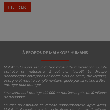
:
fin
FILTRER
JJ/MM/AAAA
À PROPOS DE MALAKOFF HUMANIS
Malakoff Humanis est un acteur majeur de la protection sociale
paritaire et mutualiste, à but non lucratif. Le Groupe
accompagne entreprises et particuliers en santé, prévoyance,
épargne et retraite complémentaire, guidé par sa raison d’être :
Partager pour protéger.
En assurance, il protège 400 000 entreprises et près de 10 millions
de personnes.
En tant qu’institution de retraite complémentaire Agirc-Arrco,
Malakoff Humanis gère les cotisations de plus de 7 millions