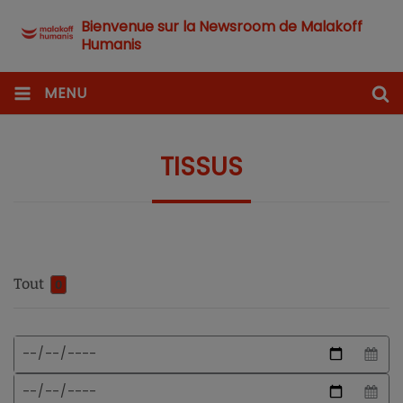
Bienvenue sur la Newsroom de Malakoff
Humanis
MENU
TISSUS
Tout
0
Format
Date
de
de
date
début
Date
attendu
de