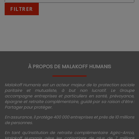
:
fin
FILTRER
JJ/MM/AAAA
À PROPOS DE MALAKOFF HUMANIS
Malakoff Humanis est un acteur majeur de la protection sociale
paritaire et mutualiste, à but non lucratif. Le Groupe
accompagne entreprises et particuliers en santé, prévoyance,
épargne et retraite complémentaire, guidé par sa raison d’être :
Partager pour protéger.
En assurance, il protège 400 000 entreprises et près de 10 millions
de personnes.
En tant qu’institution de retraite complémentaire Agirc-Arrco,
Malakoff Humanis gère les cotisations de plus de 7 millions