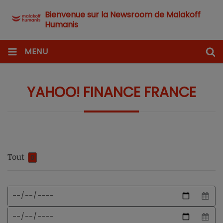
Bienvenue sur la Newsroom de Malakoff
Humanis
MENU
YAHOO! FINANCE FRANCE
Tout
0
Format
Date
de
de
date
début
Date
attendu
de