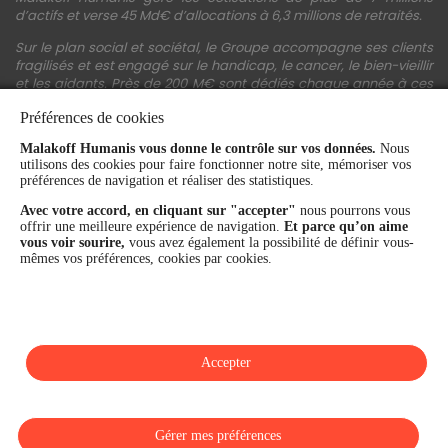
d’actifs et verse 45 Md€ d’allocations à 6,3 millions de retraités.
Sur le plan social et sociétal, le Groupe accompagne ses clients
fragilisés et est engagé sur le handicap, le cancer, le bien-vieillir
et les aidants. Près de 200 M€ sont dédiés chaque année à ces
actions.
Préférences de cookies
Les fonds propres du Groupe représentent 11,3 Md€. La solidité
Malakoff Humanis vous donne le contrôle sur vos données.
Nous
financière et la performance du Groupe sont confirmées par une
utilisons des cookies pour faire fonctionner notre site, mémoriser vos
notation A+ attribuée depuis 4 ans par S&P Global Ratings et
préférences de navigation et réaliser des statistiques.
Fitch Ratings. Sur les plans extra-financiers, Malakoff Humanis
figure parmi les 2% des entreprises les mieux notées au monde
Avec votre accord, en cliquant sur "accepter"
nous pourrons vous
en matière de critères RSE (Ecovadis, niveau Gold - 81/100 en
offrir une meilleure expérience de navigation.
Et parce qu’on aime
2026). Enfin, Malakoff Humanis est certifié Top Employer France
vous voir sourire,
vous avez également la possibilité de définir vous-
par le Top Employers Institute depuis 3 ans.
mêmes vos préférences, cookies par cookies.
malakoffhumanis.com
Accepter
SUIVEZ-NOUS
Gérer mes préférences