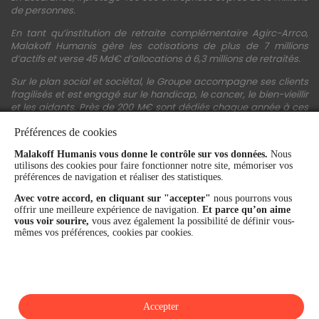
de personnes.
En tant qu’institution de retraite complémentaire Agirc-Arrco,
Malakoff Humanis gère les cotisations de plus de 7 millions
d’actifs et verse 45 Md€ d’allocations à 6,3 millions de retraités.
Sur le plan social et sociétal, le Groupe accompagne ses clients
fragilisés et est engagé sur le handicap, le cancer, le bien-vieillir
et les aidants. Près de 200 M€ sont dédiés chaque année à ces
actions.
Préférences de cookies
Les fonds propres du Groupe représentent 11,3 Md€. La solidité
financière et la performance du Groupe sont confirmées par une
Malakoff Humanis vous donne le contrôle sur vos données.
Nous
utilisons des cookies pour faire fonctionner notre site, mémoriser vos
notation A+ attribuée depuis 4 ans par S&P Global Ratings et
préférences de navigation et réaliser des statistiques.
Fitch Ratings. Sur les plans extra-financiers, Malakoff Humanis
figure parmi les 2% des entreprises les mieux notées au monde
Avec votre accord, en cliquant sur "accepter"
nous pourrons vous
en matière de critères RSE (Ecovadis, niveau Gold - 81/100 en
offrir une meilleure expérience de navigation.
Et parce qu’on aime
2026). Enfin, Malakoff Humanis est certifié Top Employer France
vous voir sourire,
vous avez également la possibilité de définir vous-
par le Top Employers Institute depuis 3 ans.
mêmes vos préférences, cookies par cookies.
malakoffhumanis.com
Accepter