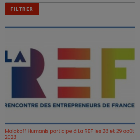
:
fin
FILTRER
JJ/MM/AAAA
Malakoff Humanis participe à La REF les 28 et 29 août
2023