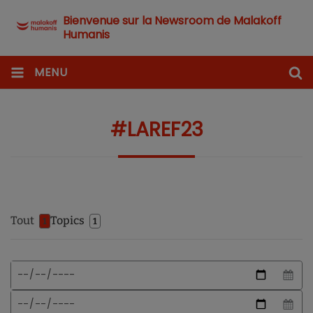
Bienvenue sur la Newsroom de Malakoff
Humanis
MENU
#LAREF23
Tout
Topics
1
1
Format
Date
de
de
date
début
Date
attendu
de