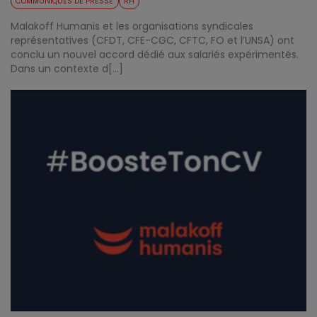
COMMUNIQUÉS DE PRESSE
RH
Malakoff Humanis et les organisations syndicales
représentatives (CFDT, CFE-CGC, CFTC, FO et l’UNSA) ont
conclu un nouvel accord dédié aux salariés expérimentés.
Dans un contexte d[...]