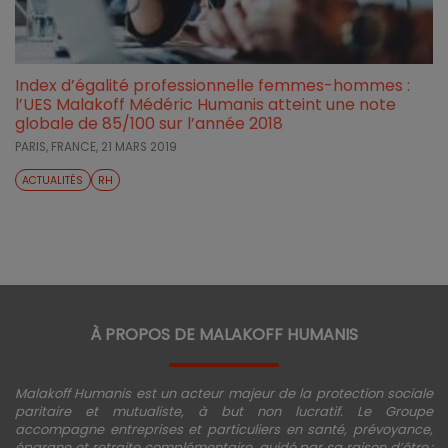
Index d’égalité professionnelle femmes-hommes :
l’UES Malakoff Médéric Humanis atteint une note
globale de 85/100 sur l’année 2018
PARIS, FRANCE,
21 MARS 2019
ACTUALITÉS
RH
À PROPOS DE MALAKOFF HUMANIS
Malakoff Humanis est un acteur majeur de la protection sociale
paritaire et mutualiste, à but non lucratif. Le Groupe
accompagne entreprises et particuliers en santé, prévoyance,
épargne et retraite complémentaire, guidé par sa raison d’être :