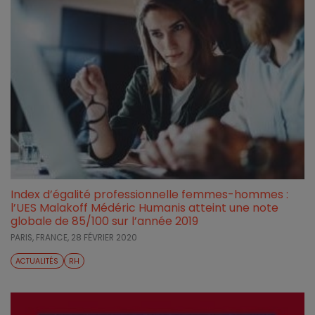
Index d’égalité professionnelle femmes-hommes :
l’UES Malakoff Médéric Humanis atteint une note
globale de 85/100 sur l’année 2019
PARIS, FRANCE,
28 FÉVRIER 2020
ACTUALITÉS
RH