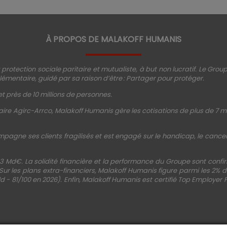
À PROPOS DE MALAKOFF HUMANIS
protection sociale paritaire et mutualiste, à but non lucratif. Le Gro
émentaire, guidé par sa raison d’être : Partager pour protéger.
t près de 10 millions de personnes.
ire Agirc-Arrco, Malakoff Humanis gère les cotisations de plus de 7 mi
mpagne ses clients fragilisés et est engagé sur le handicap, le cancer, 
3 Md€. La solidité financière et la performance du Groupe sont conf
 Sur les plans extra-financiers, Malakoff Humanis figure parmi les 2%
d - 81/100 en 2026). Enfin, Malakoff Humanis est certifié Top Employer 