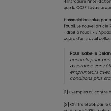
4.Introduire l’interdic
que le CCSF l’avait prop
L’association salue par ai
l’oubli.
Le nouvel article
« droit à l’oubli ». L’Ap
cadre d’un travail coll
Pour Isabelle Delan
concrets pour perm
assurance sans être
emprunteurs avec a
conditions plus st
[1] Exemples ci-contre d
[2] Chiffre établi par l
novembre 2020, malgré 10