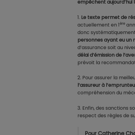
empêchent aujourd’hui le
1.
Le texte permet de
ré
ère
actuellement en 1
ann
donc systématiquement
personnes ayant eu un 
d’assurance soit au nivea
délai d’émission de l’av
prévoit la recommandatio
2. Pour assurer la meill
l’assureur à l’emprunteu
compréhension du méc
3. Enfin, des sanctions
respect des règles de su
Pour Catherine Char