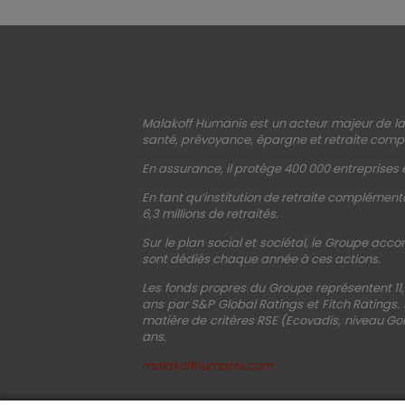
Malakoff Humanis est un acteur majeur de la 
santé, prévoyance, épargne et retraite compl
En assurance, il protège 400 000 entreprises e
En tant qu’institution de retraite complémenta
6,3 millions de retraités.
Sur le plan social et sociétal, le Groupe acco
sont dédiés chaque année à ces actions.
Les fonds propres du Groupe représentent 11,
ans par S&P Global Ratings et Fitch Ratings.
matière de critères RSE (Ecovadis, niveau Gol
ans.
malakoffhumanis.com