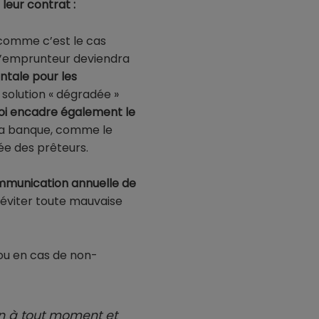
 leur contrat :
 comme c’est le cas
l’emprunteur deviendra
tale pour les
 solution « dégradée »
loi encadre également le
e la banque, comme le
ée des prêteurs.
ommunication annuelle de
t éviter toute mauvaise
 ou en cas de non-
ion à tout moment et