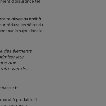
gement d’assurance tel
ons relatives au droit à
r réduire les délais du
er sur le sujet, dans le
te des éléments
timiser leur
ique aux
retrouver des
chAssur.fr
 marché produit le 11
la concurrence.