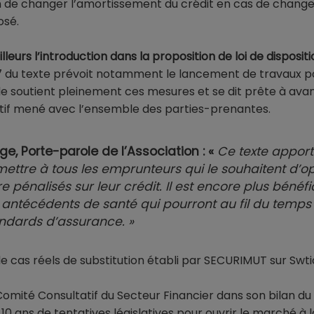
tion de changer l’amortissement du crédit en cas de chan
osé.
lleurs l’introduction dans la proposition de loi de dispositi
 7 du texte prévoit notamment le lancement de travaux pou
cade soutient pleinement ces mesures et se dit prête à avanc
ectif mené avec l’ensemble des parties-prenantes.
ge, Porte-parole de l’Association : «
Ce texte appor
ettre à tous les emprunteurs qui le souhaitent d’op
 pénalisés sur leur crédit. Il est encore plus bénéf
ntécédents de santé qui pourront au fil du temps 
andards d’assurance. »
e cas réels de substitution établi par SECURIMUT sur Swti
e Comité Consultatif du Secteur Financier dans son bilan du
 ans de tentatives législatives pour ouvrir le marché à 