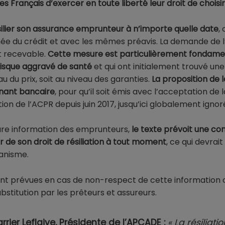
s Français d’exercer en toute liberté leur
droit de choisir
silier son assurance emprunteur à n’importe quelle date
,
ée du crédit et avec les mêmes préavis. La demande de 
 recevable.
Cette mesure est particulièrement fondamen
risque aggravé de santé
et qui ont initialement trouvé une
u du prix, soit au niveau des garanties.
La proposition de 
enant bancaire
, pour qu’il soit émis avec l’acceptation d
n de l’ACPR depuis juin 2017, jusqu’ici globalement ignor
eure information des emprunteurs,
le texte prévoit une c
r de son droit de résiliation à tout moment
, ce qui devrai
anisme.
 sont prévues en cas de non-respect de cette information
bstitution par les prêteurs et assureurs.
rier Leflaive, Présidente de l’APCADE :
« La résiliat