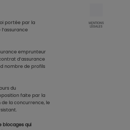
oi portée par la
MENTIONS
LÉGALES
e l’assurance
’assurance emprunteur
contrat d’assurance
nd nombre de profils
ours du
osition faite par la
n de la concurrence, le
sistant.
e blocages qui