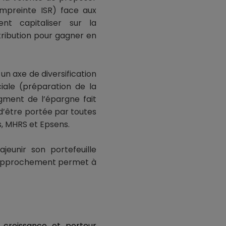
empreinte ISR) face aux
nt capitaliser sur la
tribution pour gagner en
e
un axe de diversification
ciale (préparation de la
egment de l’épargne fait
d’être portée par toutes
s, MHRS et Epsens.
jeunir son portefeuille
 rapprochement permet à
croissance et porteur