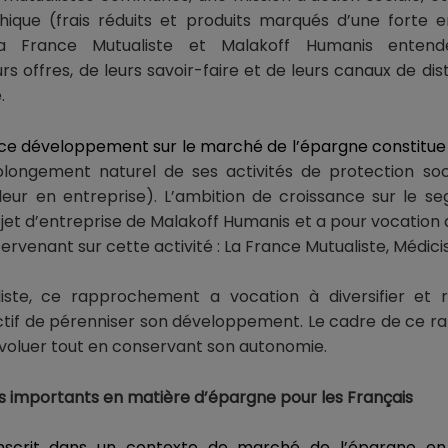
thique (frais réduits et produits marqués d’une forte 
 La France Mutualiste et Malakoff Humanis entende
s offres, de leurs savoir-faire et de leurs canaux de dis
.
ce développement sur le marché de l’épargne constitu
rolongement naturel de ses activités de protection so
leur en entreprise). L’ambition de croissance sur le s
ojet d’entreprise de Malakoff Humanis et a pour vocation 
tervenant sur cette activité : La France Mutualiste, Médici
ste, ce rapprochement a vocation à diversifier et ra
ectif de pérenniser son développement. Le cadre de ce
évoluer tout en conservant son autonomie.
ès importants en matière d’épargne pour les Français
nscrit dans un contexte de marché de l’épargne en 