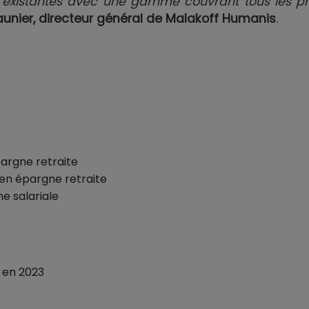
s existantes avec une gamme couvrant tous les pr
nier, directeur général de Malakoff Humanis
.
argne retraite
en épargne retraite
e salariale
 en 2023