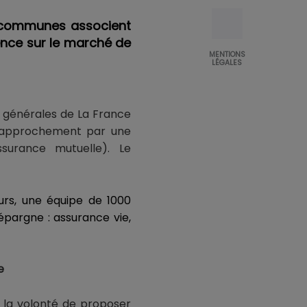
s communes associent
rence sur le marché de
MENTIONS
LÉGALES
es générales de La France
 rapprochement par une
surance mutuelle). Le
urs, une équipe de 1000
épargne : assurance vie,
e
t la volonté de proposer