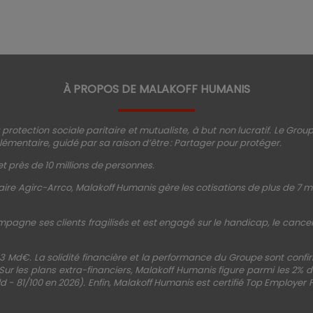
À PROPOS DE MALAKOFF HUMANIS
protection sociale paritaire et mutualiste, à but non lucratif. Le Gro
émentaire, guidé par sa raison d’être : Partager pour protéger.
t près de 10 millions de personnes.
ire Agirc-Arrco, Malakoff Humanis gère les cotisations de plus de 7 mi
mpagne ses clients fragilisés et est engagé sur le handicap, le cancer, 
3 Md€. La solidité financière et la performance du Groupe sont conf
 Sur les plans extra-financiers, Malakoff Humanis figure parmi les 2%
d - 81/100 en 2026). Enfin, Malakoff Humanis est certifié Top Employer 