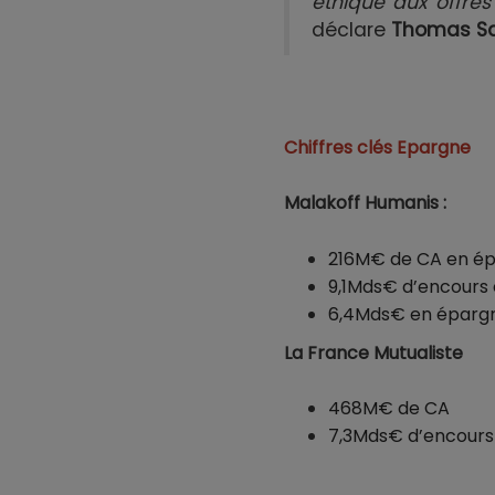
éthique aux offre
déclare
Thomas Sau
Chiffres clés Epargne
Malakoff Humanis :
216M€ de CA en ép
9,1Mds€ d’encours 
6,4Mds€ en épargn
La France Mutualiste
468M€ de CA
7,3Mds€ d’encours