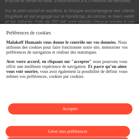
d’actifs et verse 45 Md€ d’allocations à 6,3 millions de retraités.
Sur le plan social et sociétal, le Groupe accompagne ses clients
fragilisés et est engagé sur le handicap, le cancer, le bien-vieillir
et les aidants. Près de 200 M€ sont dédiés chaque année à ces
actions.
Préférences de cookies
Les fonds propres du Groupe représentent 11,3 Md€. La solidité
financière et la performance du Groupe sont confirmées par une
Malakoff Humanis vous donne le contrôle sur vos données.
Nous
utilisons des cookies pour faire fonctionner notre site, mémoriser vos
notation A+ attribuée depuis 4 ans par S&P Global Ratings et
préférences de navigation et réaliser des statistiques.
Fitch Ratings. Sur les plans extra-financiers, Malakoff Humanis
figure parmi les 2% des entreprises les mieux notées au monde
Avec votre accord, en cliquant sur "accepter"
nous pourrons vous
en matière de critères RSE (Ecovadis, niveau Gold - 81/100 en
offrir une meilleure expérience de navigation.
Et parce qu’on aime
2026). Enfin, Malakoff Humanis est certifié Top Employer France
vous voir sourire,
vous avez également la possibilité de définir vous-
par le Top Employers Institute depuis 3 ans.
mêmes vos préférences, cookies par cookies.
malakoffhumanis.com
Accepter
SUIVEZ-NOUS
Gérer mes préférences