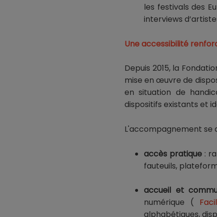
les festivals des E
interviews d’artist
Une accessibilité renf
Depuis 2015, la Fondati
mise en œuvre de dispos
en situation de handic
dispositifs existants et i
L'accompagnement se déc
accès pratique
: r
fauteuils, platefor
accueil et commu
numérique (
Facil'
alphabétiques, disp