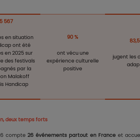
15 567
90 %
s en situation
83,5
icap ont été
es en 2025 sur
ont vécu une
jugent les d
e des festivals
expérience culturelle
adap
gnés par la
positive
ion Malakoff
s Handicap
on, deux temps forts
026 compte
26 événements partout en France
et accue