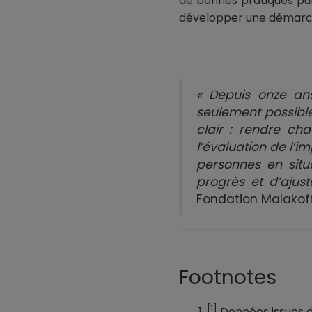
de bonnes pratiques pub
développer une démarche
« Depuis onze ans
seulement possible
clair : rendre cha
l’évaluation de l’
personnes en situ
progrès et d’ajuste
Fondation Malakof
Footnotes
[1]
Données issues d