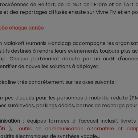
urockéennes de Belfort, de La Nuit de l’Erdre et de l’Art 
es et des reportages diffusés ensuite sur Vivre FM et en p
orcée chaque année
on Malakoff Humanis Handicap accompagne les organisate
itifs destinés à rendre leurs événements toujours plus a
ap. Chaque partenariat débute par un audit d'accessi
dentifier de nouvelles solutions à déployer.
line très concrètement sur les axes suivants :
ampes d'accès pour les personnes à mobilité réduite (
mes surélevées, parkings dédiés, bornes de recharge pour 
nication
: équipes formées à l'accueil inclusif, livrets 
iti
),
outils de communication alternative et ad
ositifs électroniques de synthèse vocale…