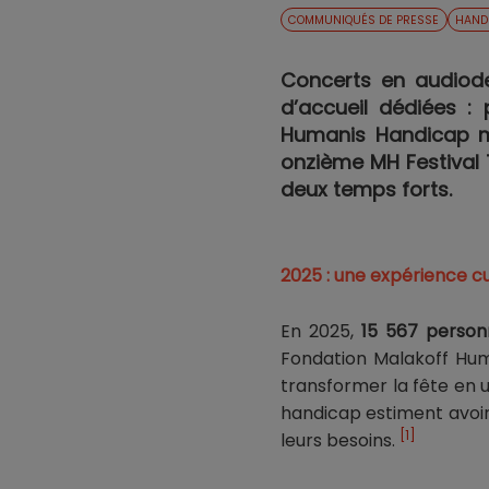
COMMUNIQUÉS DE PRESSE
HAND
Concerts en audiodes
d’accueil dédiées : 
Humanis Handicap mul
onzième MH Festival 
deux temps forts.
2025 : une expérience c
En 2025,
15 567 person
Fondation Malakoff Huma
transformer la fête en 
handicap estiment avoir 
[1]
leurs besoins.