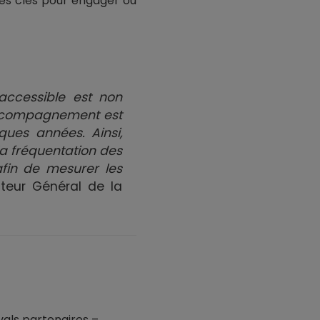
les clés pour engager ou
accessible est non
 accompagnement est
ques années. Ainsi,
la fréquentation des
fin de mesurer les
cteur Général de la
vals partenaires –