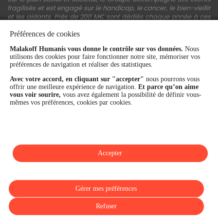
fragilisés et est engagé sur le handicap, le cancer, le bien-vieillir
et les aidants. Près de 200 M€ sont dédiés chaque année à ces
actions.
Préférences de cookies
Les fonds propres du Groupe représentent 11,3 Md€. La solidité
Malakoff Humanis vous donne le contrôle sur vos données.
Nous
financière et la performance du Groupe sont confirmées par une
utilisons des cookies pour faire fonctionner notre site, mémoriser vos
notation A+ attribuée depuis 4 ans par S&P Global Ratings et
préférences de navigation et réaliser des statistiques.
Fitch Ratings. Sur les plans extra-financiers, Malakoff Humanis
figure parmi les 2% des entreprises les mieux notées au monde
Avec votre accord, en cliquant sur "accepter"
nous pourrons vous
en matière de critères RSE (Ecovadis, niveau Gold - 81/100 en
offrir une meilleure expérience de navigation.
Et parce qu’on aime
2026). Enfin, Malakoff Humanis est certifié Top Employer France
vous voir sourire,
vous avez également la possibilité de définir vous-
par le Top Employers Institute depuis 3 ans.
mêmes vos préférences, cookies par cookies.
malakoffhumanis.com
Accepter
SUIVEZ-NOUS
Gérer mes préférences
Refuser