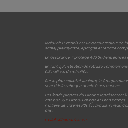
Malakoff Humanis est un acteur majeur de la 
santé, prévoyance, épargne et retraite compl
En assurance, il protège 400 000 entreprises e
En tant qu’institution de retraite complémenta
6,3 millions de retraités.
Sur le plan social et sociétal, le Groupe acco
sont dédiés chaque année à ces actions.
Les fonds propres du Groupe représentent 11,
ans par S&P Global Ratings et Fitch Ratings.
matière de critères RSE (Ecovadis, niveau Gol
ans.
malakoffhumanis.com