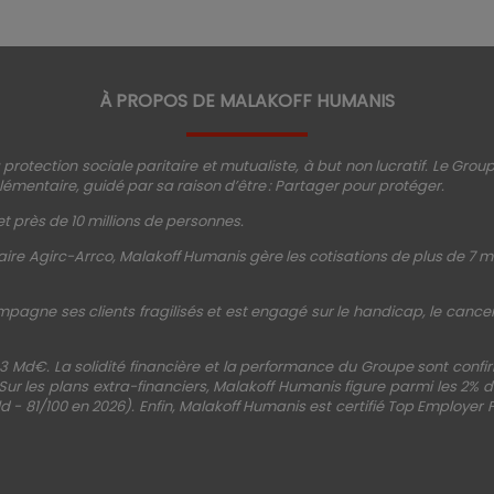
À PROPOS DE MALAKOFF HUMANIS
protection sociale paritaire et mutualiste, à but non lucratif. Le Gro
émentaire, guidé par sa raison d’être : Partager pour protéger.
t près de 10 millions de personnes.
ire Agirc-Arrco, Malakoff Humanis gère les cotisations de plus de 7 mi
mpagne ses clients fragilisés et est engagé sur le handicap, le cancer, 
3 Md€. La solidité financière et la performance du Groupe sont conf
 Sur les plans extra-financiers, Malakoff Humanis figure parmi les 2%
d - 81/100 en 2026). Enfin, Malakoff Humanis est certifié Top Employer 