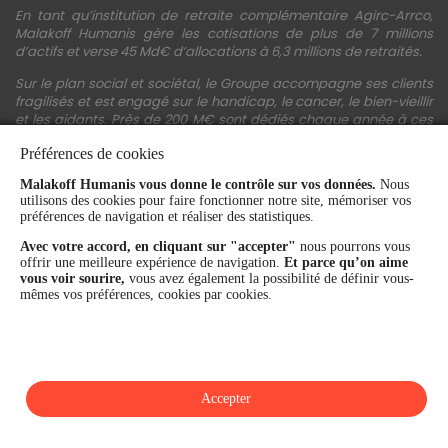
En tant qu’institution de retraite complémentaire Agirc-Arrco,
Malakoff Humanis gère les cotisations de plus de 7 millions
d’actifs et verse 45 Md€ d’allocations à 6,3 millions de retraités.
Sur le plan social et sociétal, le Groupe accompagne ses clients
fragilisés et est engagé sur le handicap, le cancer, le bien-vieillir
et les aidants. Près de 200 M€ sont dédiés chaque année à ces
actions.
Préférences de cookies
Les fonds propres du Groupe représentent 11,3 Md€. La solidité
Malakoff Humanis vous donne le contrôle sur vos données.
Nous
financière et la performance du Groupe sont confirmées par une
utilisons des cookies pour faire fonctionner notre site, mémoriser vos
notation A+ attribuée depuis 4 ans par S&P Global Ratings et
préférences de navigation et réaliser des statistiques.
Fitch Ratings. Sur les plans extra-financiers, Malakoff Humanis
figure parmi les 2% des entreprises les mieux notées au monde
Avec votre accord, en cliquant sur "accepter"
nous pourrons vous
en matière de critères RSE (Ecovadis, niveau Gold - 81/100 en
offrir une meilleure expérience de navigation.
Et parce qu’on aime
2026). Enfin, Malakoff Humanis est certifié Top Employer France
vous voir sourire,
vous avez également la possibilité de définir vous-
par le Top Employers Institute depuis 3 ans.
mêmes vos préférences, cookies par cookies.
malakoffhumanis.com
Accepter
SUIVEZ-NOUS