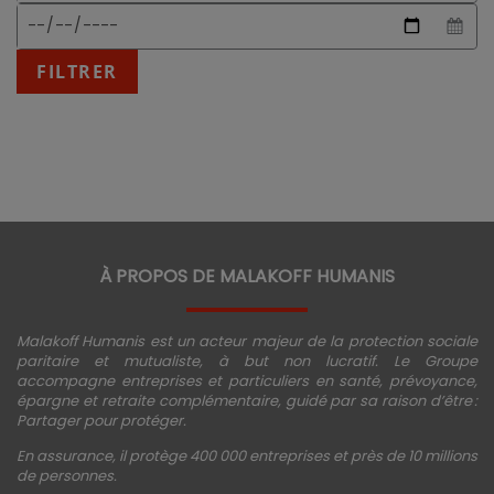
date
début
Date
attendu
de
:
fin
FILTRER
JJ/MM/AAAA
À PROPOS DE MALAKOFF HUMANIS
Malakoff Humanis est un acteur majeur de la protection sociale
paritaire et mutualiste, à but non lucratif. Le Groupe
accompagne entreprises et particuliers en santé, prévoyance,
épargne et retraite complémentaire, guidé par sa raison d’être :
Partager pour protéger.
En assurance, il protège 400 000 entreprises et près de 10 millions
de personnes.