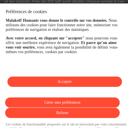
et les aidants. Près de 200 M€ sont dédiés chaque année à ces
actions.
Préférences de cookies
Les fonds propres du Groupe représentent 11,3 Md€. La solidité
financière et la performance du Groupe sont confirmées par une
Malakoff Humanis vous donne le contrôle sur vos données.
Nous
utilisons des cookies pour faire fonctionner notre site, mémoriser vos
notation A+ attribuée depuis 4 ans par S&P Global Ratings et
préférences de navigation et réaliser des statistiques.
Fitch Ratings. Sur les plans extra-financiers, Malakoff Humanis
figure parmi les 2% des entreprises les mieux notées au monde
Avec votre accord, en cliquant sur "accepter"
nous pourrons vous
en matière de critères RSE (Ecovadis, niveau Gold - 81/100 en
offrir une meilleure expérience de navigation.
Et parce qu’on aime
2026). Enfin, Malakoff Humanis est certifié Top Employer France
vous voir sourire,
vous avez également la possibilité de définir vous-
par le Top Employers Institute depuis 3 ans.
mêmes vos préférences, cookies par cookies.
malakoffhumanis.com
Accepter
SUIVEZ-NOUS
Gérer mes préférences
Refuser
Les cookies de fonctionnalités proposées sur le site ne nécessitent pas votre consentement