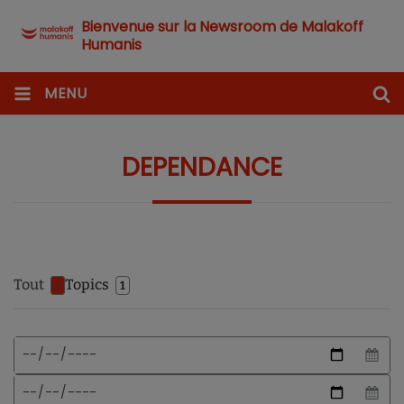
Bienvenue sur la Newsroom de Malakoff
Humanis
MENU
DEPENDANCE
Tout
Topics
1
1
Format
Date
de
de
date
début
Date
attendu
de