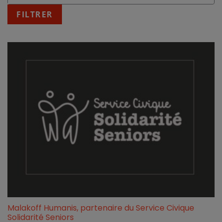
:
fin
FILTRER
JJ/MM/AAAA
Malakoff Humanis, partenaire du Service Civique
Solidarité Seniors