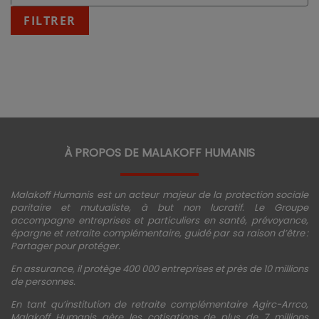
:
fin
FILTRER
JJ/MM/AAAA
À PROPOS DE MALAKOFF HUMANIS
Malakoff Humanis est un acteur majeur de la protection sociale
paritaire et mutualiste, à but non lucratif. Le Groupe
accompagne entreprises et particuliers en santé, prévoyance,
épargne et retraite complémentaire, guidé par sa raison d’être :
Partager pour protéger.
En assurance, il protège 400 000 entreprises et près de 10 millions
de personnes.
En tant qu’institution de retraite complémentaire Agirc-Arrco,
Malakoff Humanis gère les cotisations de plus de 7 millions