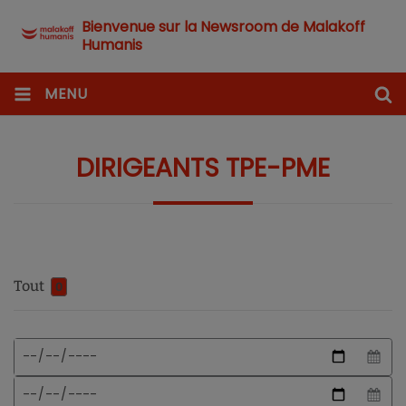
Bienvenue sur la Newsroom de Malakoff
Humanis
MENU
DIRIGEANTS TPE-PME
Tout
0
Format
Date
de
de
date
début
Date
attendu
de