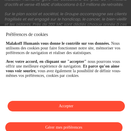
d’actifs et verse 45 Md€ d’allocations à 6,3 millions de retraités.
Sur le plan social et sociétal, le Groupe accompagne ses clients
fragilisés et est engagé sur le handicap, le cancer, le bien-vieillir
et les aidants. Près de 200 M€ sont dédiés chaque année à ces
actions.
Préférences de cookies
Les fonds propres du Groupe représentent 11,3 Md€. La solidité
Malakoff Humanis vous donne le contrôle sur vos données.
Nous
financière et la performance du Groupe sont confirmées par une
utilisons des cookies pour faire fonctionner notre site, mémoriser vos
notation A+ attribuée depuis 4 ans par S&P Global Ratings et
préférences de navigation et réaliser des statistiques.
Fitch Ratings. Sur les plans extra-financiers, Malakoff Humanis
figure parmi les 2% des entreprises les mieux notées au monde
Avec votre accord, en cliquant sur "accepter"
nous pourrons vous
en matière de critères RSE (Ecovadis, niveau Gold - 81/100 en
offrir une meilleure expérience de navigation.
Et parce qu’on aime
2026). Enfin, Malakoff Humanis est certifié Top Employer France
vous voir sourire,
vous avez également la possibilité de définir vous-
par le Top Employers Institute depuis 3 ans.
mêmes vos préférences, cookies par cookies.
malakoffhumanis.com
Accepter
SUIVEZ-NOUS
Gérer mes préférences