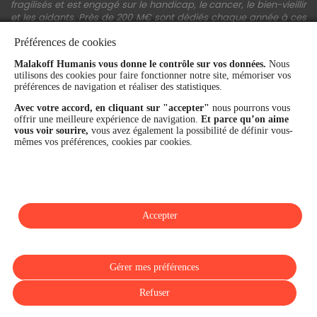
fragilisés et est engagé sur le handicap, le cancer, le bien-vieillir
et les aidants. Près de 200 M€ sont dédiés chaque année à ces
actions.
Préférences de cookies
Les fonds propres du Groupe représentent 11,3 Md€. La solidité
financière et la performance du Groupe sont confirmées par une
Malakoff Humanis vous donne le contrôle sur vos données.
Nous
utilisons des cookies pour faire fonctionner notre site, mémoriser vos
notation A+ attribuée depuis 4 ans par S&P Global Ratings et
préférences de navigation et réaliser des statistiques.
Fitch Ratings. Sur les plans extra-financiers, Malakoff Humanis
figure parmi les 2% des entreprises les mieux notées au monde
Avec votre accord, en cliquant sur "accepter"
nous pourrons vous
en matière de critères RSE (Ecovadis, niveau Gold - 81/100 en
offrir une meilleure expérience de navigation.
Et parce qu’on aime
2026). Enfin, Malakoff Humanis est certifié Top Employer France
vous voir sourire,
vous avez également la possibilité de définir vous-
par le Top Employers Institute depuis 3 ans.
mêmes vos préférences, cookies par cookies.
malakoffhumanis.com
Accepter
SUIVEZ-NOUS
Gérer mes préférences
Refuser