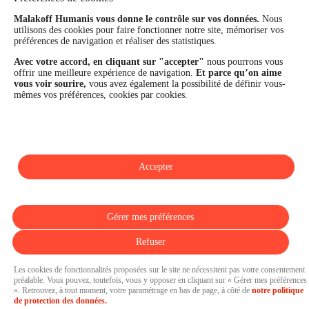
Les fonds propres du Groupe représentent 11,3 Md€. La solidité
financière et la performance du Groupe sont confirmées par une
Malakoff Humanis vous donne le contrôle sur vos données.
Nous
utilisons des cookies pour faire fonctionner notre site, mémoriser vos
notation A+ attribuée depuis 4 ans par S&P Global Ratings et
préférences de navigation et réaliser des statistiques.
Fitch Ratings. Sur les plans extra-financiers, Malakoff Humanis
figure parmi les 2% des entreprises les mieux notées au monde
Avec votre accord, en cliquant sur "accepter"
nous pourrons vous
en matière de critères RSE (Ecovadis, niveau Gold - 81/100 en
offrir une meilleure expérience de navigation.
Et parce qu’on aime
2026). Enfin, Malakoff Humanis est certifié Top Employer France
vous voir sourire,
vous avez également la possibilité de définir vous-
par le Top Employers Institute depuis 3 ans.
mêmes vos préférences, cookies par cookies.
malakoffhumanis.com
Accepter
SUIVEZ-NOUS
Gérer mes préférences
Refuser
Les cookies de fonctionnalités proposées sur le site ne nécessitent pas votre consentement
préalable. Vous pouvez, toutefois, vous y opposer en cliquant sur « Gérer mes préférences
». Retrouvez, à tout moment, votre paramétrage en bas de page, à côté de
notre politique
Pressroom propulsée par
de protection des données.