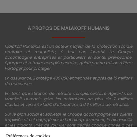
À PROPOS DE MALAKOFF HUMANIS
Malakoff Humanis est un acteur majeur de la protection sociale
paritaire et mutualiste, à but non lucratif. Le Groupe
accompagne entreprises et particuliers en santé, prévoyance,
épargne et retraite complémentaire, guidé par sa raison d’être :
Partager pour protéger.
En assurance, il protège 400 000 entreprises et près de 10 millions
de personnes.
En tant qu’institution de retraite complémentaire Agirc-Arrco,
Malakoff Humanis gère les cotisations de plus de 7 millions
d’actifs et verse 45 Md€ d’allocations à 6,3 millions de retraités.
Sur le plan social et sociétal, le Groupe accompagne ses clients
fragilisés et est engagé sur le handicap, le cancer, le bien-vieillir
et les aidants. Près de 200 M€ sont dédiés chaque année à ces
actions.
Préférences de cookies