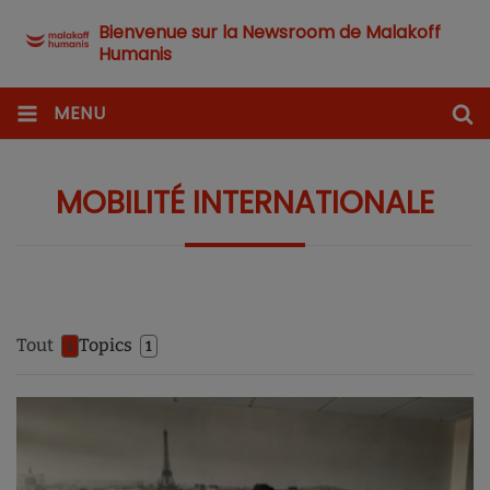
Bienvenue sur la Newsroom de Malakoff
Humanis
MENU
MOBILITÉ INTERNATIONALE
Tout
Topics
1
1