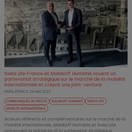
Swiss Life France et Malakoff Humanis nouent un
partenariat stratégique sur le marché de la mobilité
internationale et créent une joint-venture
PARIS, FRANCE,
24 MAI 2022
COMMUNIQUÉS DE PRESSE
MALAKOFF HUMANIS
SWISS LIFE
MOBILITÉ INTERNATIONALE
Acteurs référents et complémentaires sur le marché de la
mobilité internationale, Malakoff Humanis et Swiss Life
annoncent la signature d’un partenariat stratégique