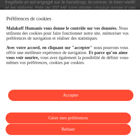
fragilisés et est engagé sur le handicap, le cancer, le bien-vieillir
et les aidants. Près de 200 M€ sont dédiés chaque année à ces
actions.
Préférences de cookies
Les fonds propres du Groupe représentent 11,3 Md€. La solidité
financière et la performance du Groupe sont confirmées par une
Malakoff Humanis vous donne le contrôle sur vos données.
Nous
utilisons des cookies pour faire fonctionner notre site, mémoriser vos
notation A+ attribuée depuis 4 ans par S&P Global Ratings et
préférences de navigation et réaliser des statistiques.
Fitch Ratings. Sur les plans extra-financiers, Malakoff Humanis
figure parmi les 2% des entreprises les mieux notées au monde
Avec votre accord, en cliquant sur "accepter"
nous pourrons vous
en matière de critères RSE (Ecovadis, niveau Gold - 81/100 en
offrir une meilleure expérience de navigation.
Et parce qu’on aime
2026). Enfin, Malakoff Humanis est certifié Top Employer France
vous voir sourire,
vous avez également la possibilité de définir vous-
par le Top Employers Institute depuis 3 ans.
mêmes vos préférences, cookies par cookies.
malakoffhumanis.com
Accepter
SUIVEZ-NOUS
Gérer mes préférences
Refuser