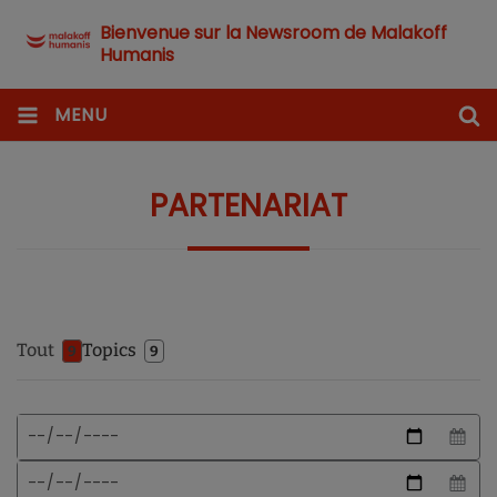
Bienvenue sur la Newsroom de Malakoff
Humanis
MENU
PARTENARIAT
Tout
Topics
9
9
Format
Date
de
de
date
début
Date
attendu
de