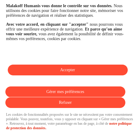
Les fonds propres du Groupe représentent 11,3 Md€. La solidité
Malakoff Humanis vous donne le contrôle sur vos données.
Nous
financière et la performance du Groupe sont confirmées par une
utilisons des cookies pour faire fonctionner notre site, mémoriser vos
notation A+ attribuée depuis 4 ans par S&P Global Ratings et
préférences de navigation et réaliser des statistiques.
Fitch Ratings. Sur les plans extra-financiers, Malakoff Humanis
figure parmi les 2% des entreprises les mieux notées au monde
Avec votre accord, en cliquant sur "accepter"
nous pourrons vous
en matière de critères RSE (Ecovadis, niveau Gold - 81/100 en
offrir une meilleure expérience de navigation.
Et parce qu’on aime
2026). Enfin, Malakoff Humanis est certifié Top Employer France
vous voir sourire,
vous avez également la possibilité de définir vous-
par le Top Employers Institute depuis 3 ans.
mêmes vos préférences, cookies par cookies.
malakoffhumanis.com
Accepter
SUIVEZ-NOUS
Gérer mes préférences
Refuser
Les cookies de fonctionnalités proposées sur le site ne nécessitent pas votre consentement
préalable. Vous pouvez, toutefois, vous y opposer en cliquant sur « Gérer mes préférences
». Retrouvez, à tout moment, votre paramétrage en bas de page, à côté de
notre politique
Pressroom propulsée par
de protection des données.