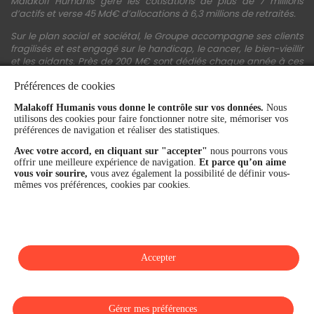
Malakoff Humanis gère les cotisations de plus de 7 millions
d’actifs et verse 45 Md€ d’allocations à 6,3 millions de retraités.
Sur le plan social et sociétal, le Groupe accompagne ses clients
fragilisés et est engagé sur le handicap, le cancer, le bien-vieillir
et les aidants. Près de 200 M€ sont dédiés chaque année à ces
actions.
Préférences de cookies
Les fonds propres du Groupe représentent 11,3 Md€. La solidité
Malakoff Humanis vous donne le contrôle sur vos données.
Nous
financière et la performance du Groupe sont confirmées par une
utilisons des cookies pour faire fonctionner notre site, mémoriser vos
notation A+ attribuée depuis 4 ans par S&P Global Ratings et
préférences de navigation et réaliser des statistiques.
Fitch Ratings. Sur les plans extra-financiers, Malakoff Humanis
figure parmi les 2% des entreprises les mieux notées au monde
Avec votre accord, en cliquant sur "accepter"
nous pourrons vous
en matière de critères RSE (Ecovadis, niveau Gold - 81/100 en
offrir une meilleure expérience de navigation.
Et parce qu’on aime
2026). Enfin, Malakoff Humanis est certifié Top Employer France
vous voir sourire,
vous avez également la possibilité de définir vous-
par le Top Employers Institute depuis 3 ans.
mêmes vos préférences, cookies par cookies.
malakoffhumanis.com
Accepter
SUIVEZ-NOUS
Gérer mes préférences