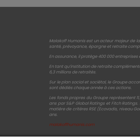
Malakoff Humanis est un acteur majeur de la 
santé, prévoyance, épargne et retraite compl
En assurance, il protège 400 000 entreprises e
En tant qu’institution de retraite complémenta
6,3 millions de retraités.
Sur le plan social et sociétal, le Groupe acco
sont dédiés chaque année à ces actions.
Les fonds propres du Groupe représentent 11,
ans par S&P Global Ratings et Fitch Ratings.
matière de critères RSE (Ecovadis, niveau Gol
ans.
malakoffhumanis.com