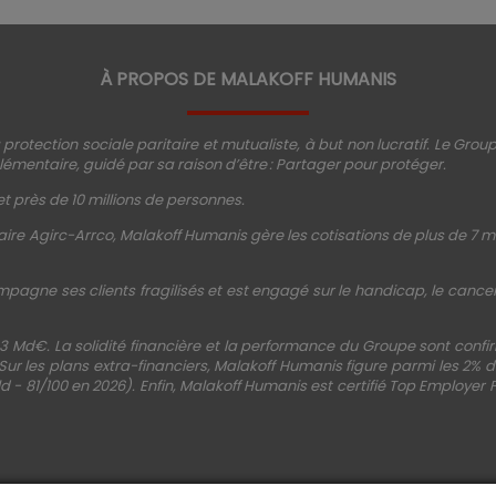
À PROPOS DE MALAKOFF HUMANIS
protection sociale paritaire et mutualiste, à but non lucratif. Le Gro
émentaire, guidé par sa raison d’être : Partager pour protéger.
t près de 10 millions de personnes.
ire Agirc-Arrco, Malakoff Humanis gère les cotisations de plus de 7 mi
mpagne ses clients fragilisés et est engagé sur le handicap, le cancer, 
3 Md€. La solidité financière et la performance du Groupe sont conf
 Sur les plans extra-financiers, Malakoff Humanis figure parmi les 2%
d - 81/100 en 2026). Enfin, Malakoff Humanis est certifié Top Employer 