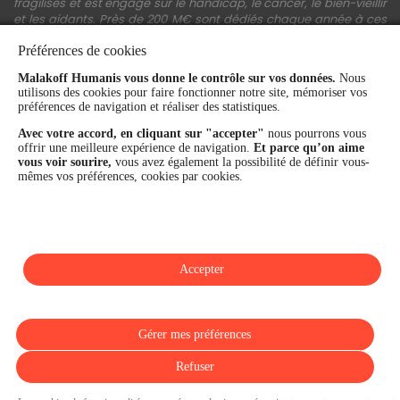
fragilisés et est engagé sur le handicap, le cancer, le bien-vieillir
et les aidants. Près de 200 M€ sont dédiés chaque année à ces
actions.
Préférences de cookies
Les fonds propres du Groupe représentent 11,3 Md€. La solidité
Malakoff Humanis vous donne le contrôle sur vos données.
Nous
financière et la performance du Groupe sont confirmées par une
utilisons des cookies pour faire fonctionner notre site, mémoriser vos
notation A+ attribuée depuis 4 ans par S&P Global Ratings et
préférences de navigation et réaliser des statistiques.
Fitch Ratings. Sur les plans extra-financiers, Malakoff Humanis
figure parmi les 2% des entreprises les mieux notées au monde
Avec votre accord, en cliquant sur "accepter"
nous pourrons vous
en matière de critères RSE (Ecovadis, niveau Gold - 81/100 en
offrir une meilleure expérience de navigation.
Et parce qu’on aime
2026). Enfin, Malakoff Humanis est certifié Top Employer France
vous voir sourire,
vous avez également la possibilité de définir vous-
par le Top Employers Institute depuis 3 ans.
mêmes vos préférences, cookies par cookies.
malakoffhumanis.com
Accepter
SUIVEZ-NOUS
Gérer mes préférences
Refuser